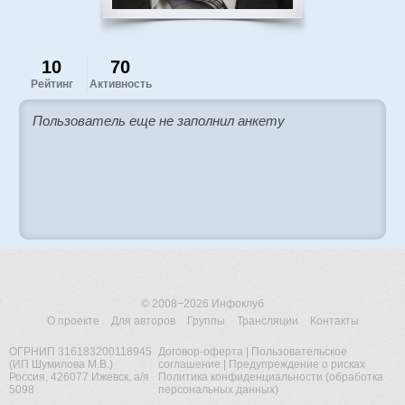
10
70
Рейтинг
Активность
Пользователь еще не заполнил анкету
© 2008−2026
Инфоклуб
О проекте
Для авторов
Группы
Трансляции
Контакты
ОГРНИП 316183200118945
Договор-оферта
|
Пользовательское
(ИП Шумилова М.В.)
соглашение
|
Предупреждение о рисках
Россия, 426077 Ижевск, а/я
Политика конфиденциальности (обработка
5098
персональных данных)