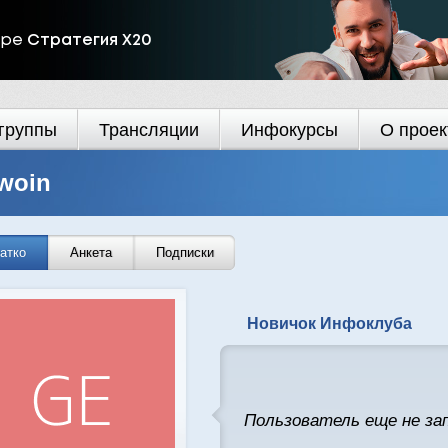
ире
Стратегия Х20
группы
Трансляции
Инфокурсы
О проек
woin
атко
Анкета
Подписки
Новичок Инфоклуба
Пользователь еще не за