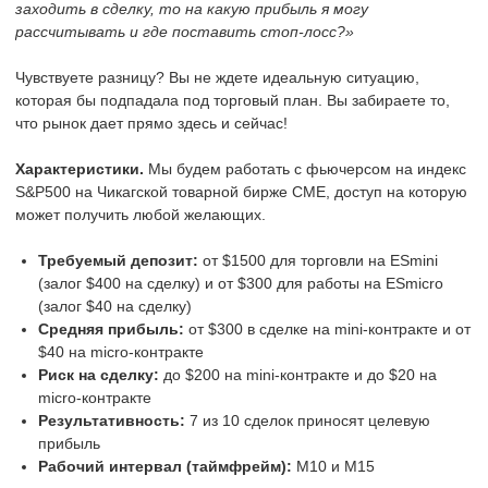
заходить в сделку, то на какую прибыль я могу
рассчитывать и где поставить стоп-лосс?»
Чувствуете разницу? Вы не ждете идеальную ситуацию,
которая бы подпадала под торговый план. Вы забираете то,
что рынок дает прямо здесь и сейчас!
Характеристики.
Мы будем работать с фьючерсом на индекс
S&P500 на Чикагской товарной бирже СМЕ, доступ на которую
может получить любой желающих.
Требуемый депозит:
от $1500 для торговли на ESmini
(залог $400 на сделку) и от $300 для работы на ESmicro
(залог $40 на сделку)
Средняя прибыль:
от $300 в сделке на mini-контракте и от
$40 на micro-контракте
Риск на сделку:
до $200 на mini-контракте и до $20 на
micro-контракте
Результативность:
7 из 10 сделок приносят целевую
прибыль
Рабочий интервал (таймфрейм):
М10 и М15