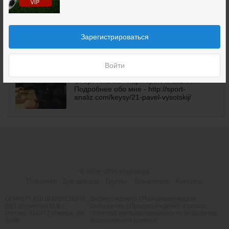
Зарегистрироваться
Модератор
Павел
Войти
Павел Высоцкий. Основатель проекта
Спорт Анализ - http://sport-analiz.com/
Подробнее обо мне - http://sport-
analiz.com/keysy/21-pavel-vysotskij/
© 2008−2026
Инфоклуб
О проекте
Для авторов
Группы
Трансляции
Контакты
ОГРНИП 316183200118945
Договор-оферта
|
Пользовательское
(ИП Шумилова М.В.)
соглашение
|
Предупреждение о рисках
Россия, 426077 Ижевск, а/я
Политика конфиденциальности (обработка
5098
персональных данных)