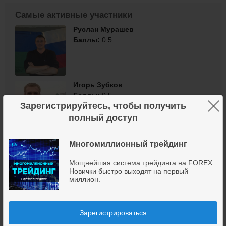
Самые активные участники
Руслан Мурашев
Баллы:
0.5
Игорь Зубков
Баллы:
0.5
×
Зарегистрируйтесь, чтобы получить
полный доступ
Инфоклуб
Многомиллионный трейдинг
Профессиональное продюсирование
экспертов в финансовой нише
Мощнейшая система трейдинга на FOREX.
Новички быстро выходят на первый
Баллы:
0.5
миллион.
Владелец группы
Зарегистрироваться
Инфоклуб