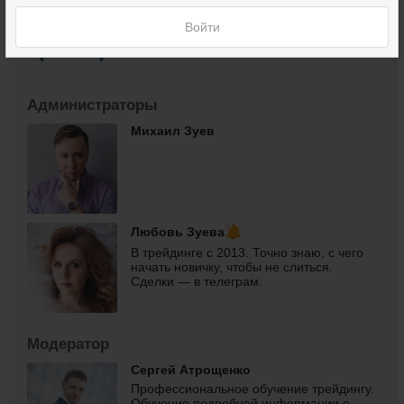
Профессиональное продюсирование
Войти
экспертов в финансовой нише
Администраторы
Михаил Зуев
Любовь Зуева
В трейдинге с 2013. Точно знаю, с чего
начать новичку, чтобы не слиться.
Сделки — в телеграм.
Модератор
Сергей Атрощенко
Профессиональное обучение трейдингу.
Обучение подробной информации о