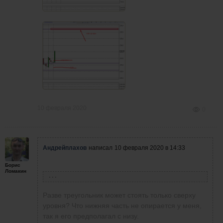
10 февраля 2020
0
Андрейплахов
написал
10 февраля 2020 в 14:33
Борис
Ломакин
Борис Ломакин
написала
9 февраля 2020 в 17:52
Разве треугольник может стоять только сверху
Андрей, на всех скринах только один участок
уровня? Что нижняя часть не опирается у меня,
графика (((. Чем больше графиков/ участков
так я его предполагал с низу.