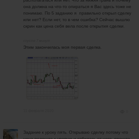
располагаться или нет. Что за нижяя грань и почему
Не понятно, на что опирается нижняя
она должна на что-то опираться я Вас здесь тоже не
левая часть треугольника - видно, что тело
понимаю. По 5 заданию я правильно открыл сделку
у свечи маленькое. Если у свечи огромная
или нет? Если нет, то в чем ошибка? Сейчас вышлю
тень вниз, то, как правило, эту тень не
скрин как цена себя вела после открытия сделки.
учитывают при построении фигуры. Тогда
Ваша фигура будет выглядеть иначе.
Не понятно, вообще, на какие точки Вы
спустя 7 минут
опирались при построении нижней
Этим закончилась моя первая сделка.
стороны "ТРЕУГОЛЬНИКа" - два
последовательных локальных минимума
оказались вне фигуры.
По поводу пин-бара на ретест (в
"ТРЕУГОЛЬНИКе") на последнем скрине.
Ретестом считают первый пробой уровня -
возврат к этому уровню - отбой от него (см.
скрин). А остальные формации будут
просто отбоем от уровня.
11 февраля 2020
0
Задание к уроку пять. Открываю сделку потому что
цена подошла к уровню и отбилась от него, прошла