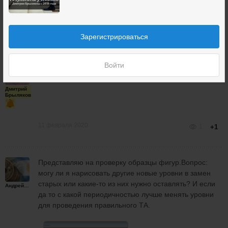
11 февраля 2020
0
Зарегистрироваться
Войти
Этот пин-бар в боковике! Там сделки вообще нет.
Дмитрий
Брыляков
11 февраля 2020
1
+1
Представляю на проверку образцы фигур.Вопрос:
могу ли я нарисовать другие новые уровни в замен
старых или какие-то из них нужно оставлять? И если
Андрейплахов
да то с какой периодичностью лучше менять уровни
для проведения правильного ТА.