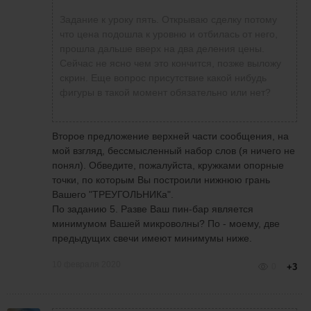
графика Вы проанализируете, тем лучше у
Вас будет навык нахождения уровней, фигур,
Задание к уроку пять. Открываю сделку потому
определение направления движения цены и
что цена подошла к уровню и отбилась от него,
т.д.
прошла дальше вверх на два деления цены.
Когда рисуете "ТРЕУГОЛЬНИК", не надо
Сейчас не ясно чем это кончится, позже выложу
проводить его левую сторону (нужно
скрин. Еще вопрос присутствие какой нибудь
нарисовать просто угол), чтобы видны были
фигуры в такой момент обязательно или нет?
опорные точки слева, на что опирается Ваш
"ТРЕУГОЛЬНИК".
Не понятно, на что опирается нижняя левая
Второе предложение верхней части сообщения, на
часть треугольника - видно, что тело у свечи
мой взгляд, бессмысленный набор слов (я ничего не
маленькое. Если у свечи огромная тень вниз,
понял). Обведите, пожалуйста, кружками опорные
то, как правило, эту тень не учитывают при
точки, по которым Вы построили нижнюю грань
построении фигуры. Тогда Ваша фигура будет
Вашего "ТРЕУГОЛЬНИКа".
выглядеть иначе.
По заданию 5. Разве Ваш пин-бар является
Не понятно, вообще, на какие точки Вы
минимумом Вашей микроволны? По - моему, две
опирались при построении нижней стороны
предыдущих свечи имеют минимумы ниже.
"ТРЕУГОЛЬНИКа" - два последовательных
10 февраля 2020
локальных минимума оказались вне фигуры.
0
+3
По поводу пин-бара на ретест (в
"ТРЕУГОЛЬНИКе") на последнем скрине.
Ретестом считают первый пробой уровня -