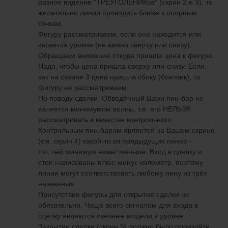
разное видение "ТРЕУГОЛЬНИКов" (скрин 2 и 3), то
желательно линии проводить ближе к опорным
точкам.
Фигуру рассматриваем, если она находится или
касается уровня (не важно сверху или снизу).
Обращаем внимание откуда пришла цена к фигуре.
Надо, чтобы цена пришла сверху или снизу. Если,
как на скрине 3 цена пришла сбоку (боковик), то
фигуру не рассматриваем.
По поводу сделки. Обведённый Вами пин-бар не
является минимумом волны, т.е. его НЕЛЬЗЯ
рассматривать в качестве контрольного.
Контрольным пин-баром является на Вашем скрине
(см. скрин 4) какой-то из предыдущих пинов -
тот, чей минимум ниже/ меньше. Вход в сделку и
стоп нарисованы плюс-минус километр, поэтому
линии могут соответствовать любому пину из трёх
названных.
Присутствие фигуры для открытия сделки не
обязательно. Чаще всего сигналом для входа в
сделку являются свечные модели в уровне.
Закрытие сделки (скрин 5) должно было произойти