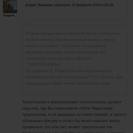
Борис Ломакин
написала
10 февраля 2020 в 20:46
возврат к этому уровню - отбой от него (см.
скрин). А остальные формации будут просто
Андрейплахов
отбоем от уровня.
Андрейплахов
написал
10 февраля 2020 в 14:33
Второе предложение верхней части сообщения,
на мой взгляд, бессмысленный набор слов (я
ничего не понял). Обведите, пожалуйста,
Борис Ломакин
написала
9 февраля 2020 в
кружками опорные точки, по которым Вы
17:52
Разве треугольник может стоять только сверху
построили нижнюю грань Вашего
уровня? Что нижняя часть не опирается у
"ТРЕУГОЛЬНИКа".
Андрей, на всех скринах только один
меня, так я его предполагал с низу.
По заданию 5. Разве Ваш пин-бар является
участок графика (((. Чем больше графиков/
минимумом Вашей микроволны? По - моему, две
участков графика Вы проанализируете,
Задание к уроку пять. Открываю сделку
предыдущих свечи имеют минимумы ниже.
тем лучше у Вас будет навык нахождения
потому что цена подошла к уровню и
уровней, фигур, определение
отбилась от него, прошла дальше вверх на
направления движения цены и т.д.
два деления цены. Сейчас не ясно чем это
Треугольник я рассматривал относительно уровня
Когда рисуете "ТРЕУГОЛЬНИК", не надо
кончится, позже выложу скрин. Еще вопрос
над ним, где Вы нарисовали отбои.Нарисовав
проводить его левую сторону (нужно
присутствие какой нибудь фигуры в такой
треугольник, я не указывал ни каких граней, а просто
нарисовать просто угол), чтобы видны
момент обязательно или нет?
обозначил фигуру и хотел бы всего навсего знать
были опорные точки слева, на что
правильно это или нет, может треугольник так
опирается Ваш "ТРЕУГОЛЬНИК".