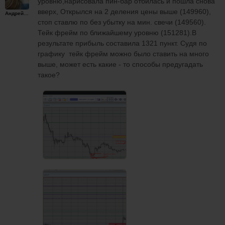
уровню,нарисовала пин-бар отбилась и пошла снова
вверх, Открылся на 2 деления цены выше (149960),
Андрейплахов
стоп ставлю по без убытку на мин. свечи (149560).
Тейк фрейм по ближайшему уровню (151281).В
результате прибыль составила 1321 пункт. Судя по
графику тейк фрейм можно было ставить на много
выше, может есть какие - то способы предугадать
такое?