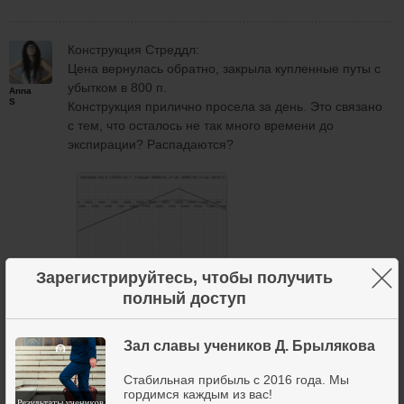
Конструкция Стреддл:
Цена вернулась обратно, закрыла купленные путы с
убытком в 800 п.
Anna
S
Конструкция прилично просела за день. Это связано
с тем, что осталось не так много времени до
экспирации? Распадаются?
×
Зарегистрируйтесь, чтобы получить
полный доступ
2 апреля 2020
10
Зал славы учеников Д. Брылякова
Стабильная прибыль с 2016 года. Мы
Конструкция Новая:
гордимся каждым из вас!