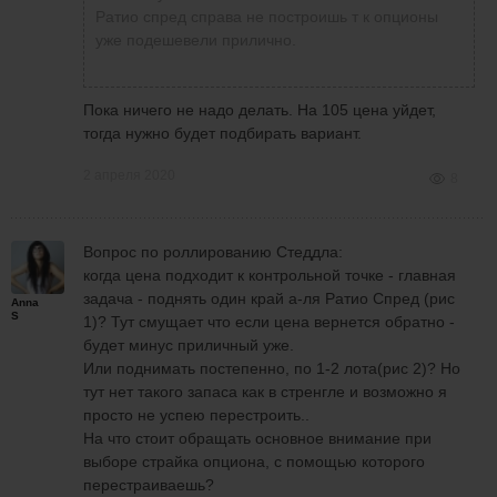
Ратио спред справа не построишь т к опционы
уже подешевели прилично.
Пока ничего не надо делать. На 105 цена уйдет,
тогда нужно будет подбирать вариант.
2 апреля 2020
8
Вопрос по роллированию Стеддла:
когда цена подходит к контрольной точке - главная
задача - поднять один край а-ля Ратио Спред (рис
Anna
S
1)? Тут смущает что если цена вернется обратно -
будет минус приличный уже.
Или поднимать постепенно, по 1-2 лота(рис 2)? Но
тут нет такого запаса как в стренгле и возможно я
просто не успею перестроить..
На что стоит обращать основное внимание при
выборе страйка опциона, с помощью которого
перестраиваешь?