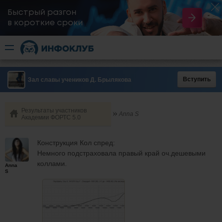
Быстрый разгон
​в короткие сроки
Вступить
Зал славы учеников Д. Брылякова
Результаты участников
Anna S
Академии ФОРТС 5.0
Конструкция Кол спред:
Немного подстраховала правый край оч.дешевыми
коллами.
Anna
S