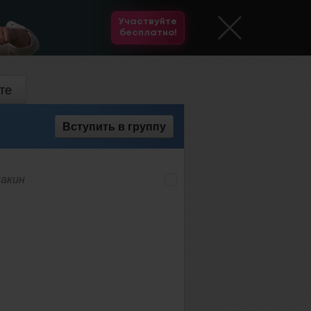
Участвуйте
бесплатно!
те
Вступить
в группу
макин