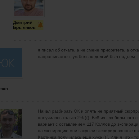
Дмитрий
Брыляков
я писал об откате, а не смене приоритета, а отк
напрашивается- уж больно долгий был подъем
men
Начал разбирать ОК и опять не приятный сюрпр
получилось только 2% (((. Всё из - за большого 
вариант с оставлением 117 Коллов до экспираци
на экспирацию они закрыли экспирированные в
Картинка получилась ещё хуже (((. Или я что - т