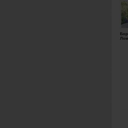
Бор
Лом