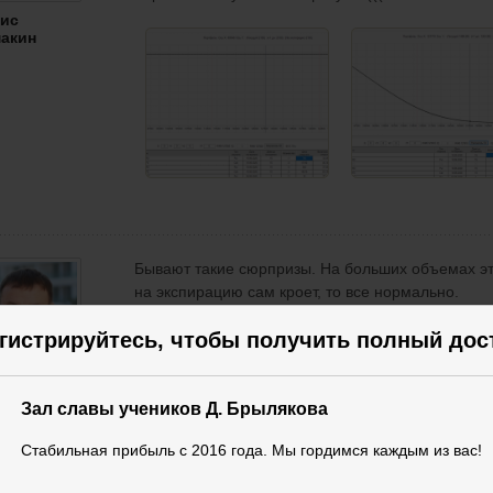
ис
акин
Бывают такие сюрпризы. На больших объемах эт
на экспирацию сам кроет, то все нормально.
гистрируйтесь, чтобы получить полный дос
трий
ляков
Зал славы учеников Д. Брылякова
Стабильная прибыль с 2016 года. Мы гордимся каждым из вас!
Значит лучше оставить второй вариант в надежде