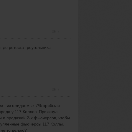
7
ат до ретеста треугольника
7
из - из ожидаемых 7% прибыли
спреда у 117 Коллов. Прикинул
и и продажей 2-х фьючерсов, чтобы
 купленные фьючерсы 117 Коллы.
о не то делаю?