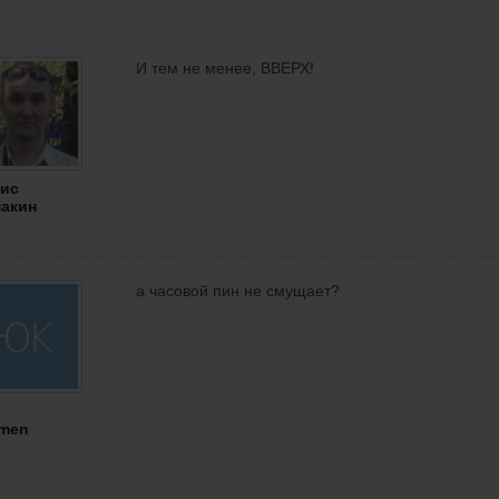
И тем не менее, ВВЕРХ!
ис
акин
а часовой пин не смущает?
men