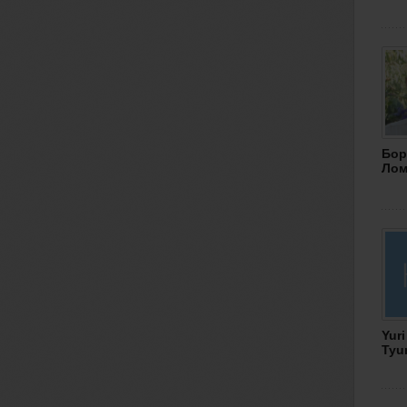
Бор
Лом
Yuri
Tyu