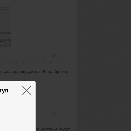
7
о сильно ощущается. Когда брокер
×
туп
6
, что на экспирацию картинка будет