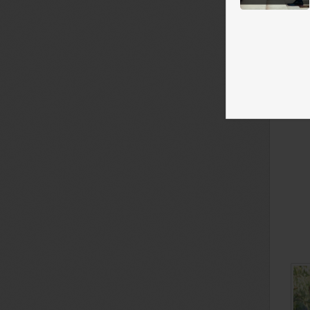
Бор
Лом