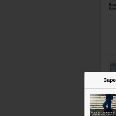
Бор
Лом
Заре
Дми
Бры