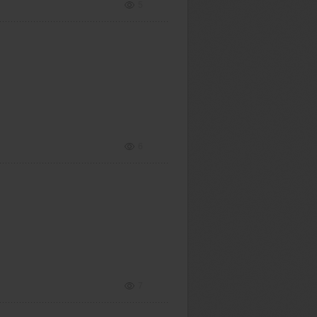
5
6
7