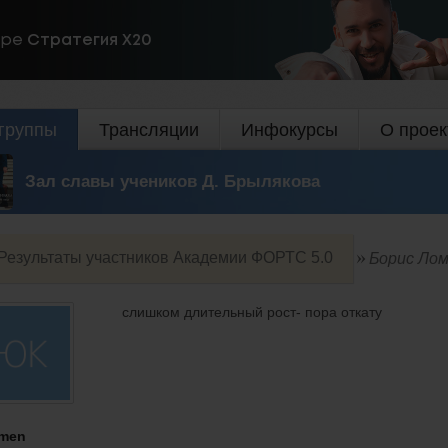
ире
Стратегия Х20
группы
Трансляции
Инфокурсы
О проек
Зал славы учеников Д. Брылякова
Результаты участников Академии ФОРТС 5.0
Борис Ло
слишком длительный рост- пора откату
men