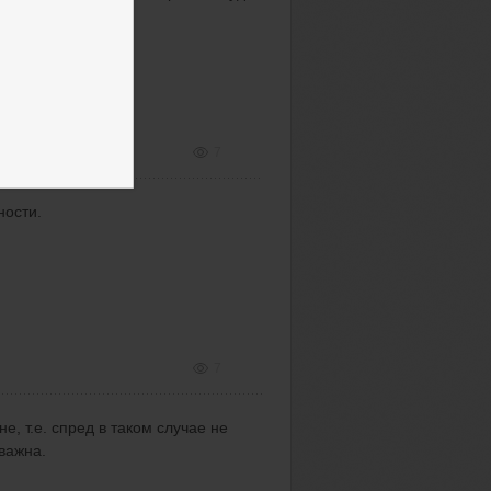
?
7
дности.
7
е, т.е. спред в таком случае не
важна.