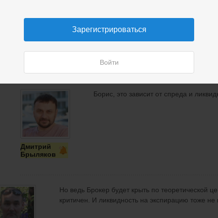
"симпатичней", чем если закрыть сейчас самому
Зарегистрироваться
ис
акин
Войти
Борис, это зависит от спреда и ликви
Дмитрий
Брыляков
Но ведь Брокер будет крыть по теоретической цен
критичен. И ликвидность на экспирацию тоже не 