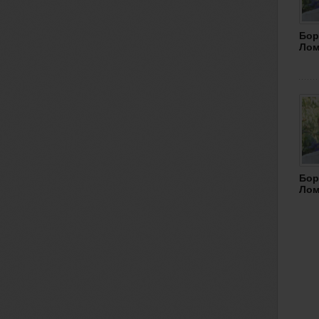
Бор
Лом
Бор
Лом