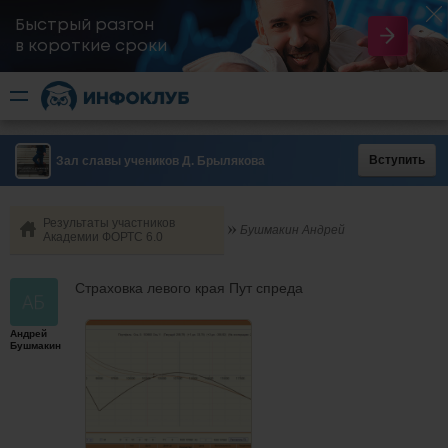
Быстрый разгон
​в короткие сроки
Вступить
Зал славы учеников Д. Брылякова
Результаты участников
Бушмакин Андрей
Академии ФОРТС 6.0
Страховка левого края Пут спреда
Андрей
Бушмакин