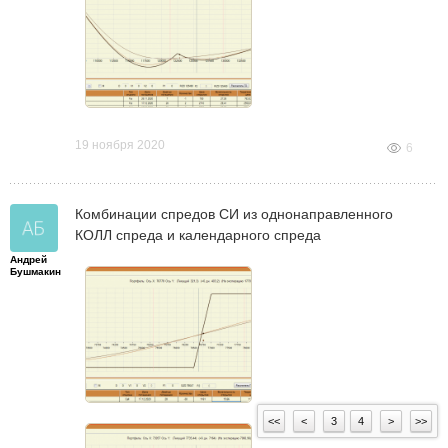
19 ноября 2020
6
Комбинации спредов СИ из однонаправленного
КОЛЛ спреда и календарного спреда
Андрей
Бушмакин
<<
<
3
4
>
>>