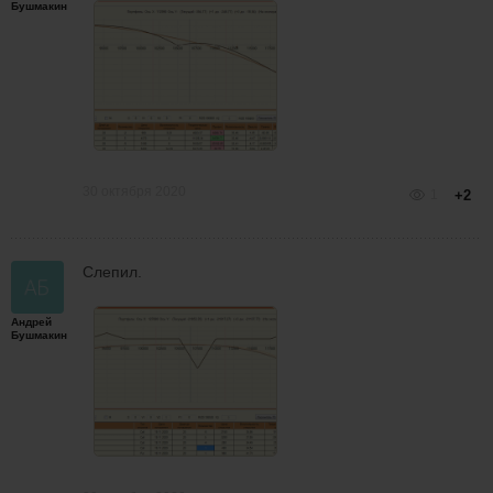
Бушмакин
30 октября 2020
1
+2
Слепил.
Андрей
Бушмакин