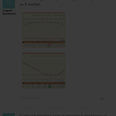
на 5 ноября.
Андрей
Бушмакин
3 ноября 2020
2
У стренгл продажа закрыл страховые праздничные