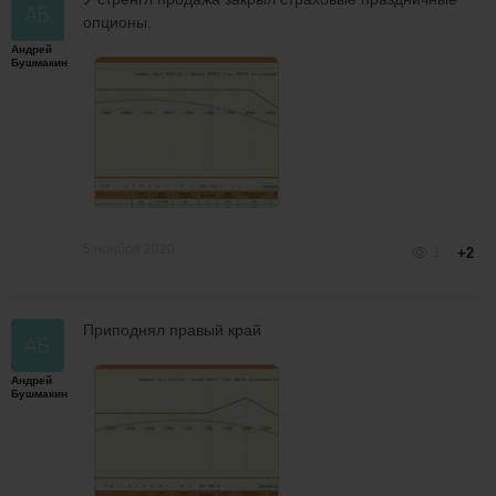
опционы.
Андрей
Бушмакин
5 ноября 2020
1
+2
Приподнял правый край
Андрей
Бушмакин