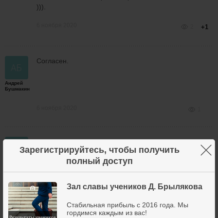
))).
6 ноября 2020
2
+1
Согласен.
Андрей
Бушмакин
6 ноября 2020
1
Откупил ночную страховку
×
Зарегистрируйтесь, чтобы получить
полный доступ
Андрей
Бушмакин
Зал славы учеников Д. Брылякова
Стабильная прибыль с 2016 года. Мы
гордимся каждым из вас!