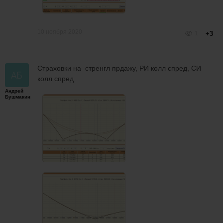
10 ноября 2020
1
+3
Страховки на стренгл прдажу, РИ колл спред, СИ
колл спред
Андрей
Бушмакин