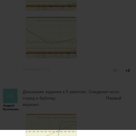
10 ноября 2020
1
+2
Домашние задание к 5 занятию. Соеденил колл
спред и бабочку. Первый
вариант.
Андрей
Бушмакин