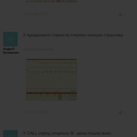
3 ноября 2020
1
У проданного стренгла откупил ночную страховку
Андрей
спустя 24 секунды
Бушмакин
3 ноября 2020
0
У CALL спред опциона SI цена пошла вниз.