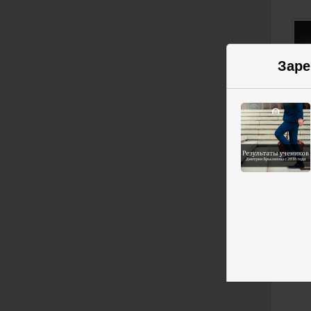
Заре
Лю