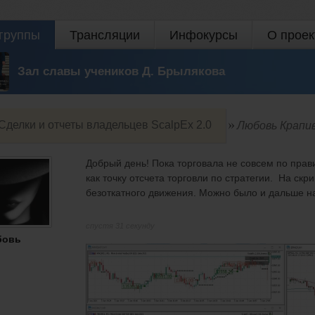
группы
Трансляции
Инфокурсы
О проек
Зал славы учеников Д. Брылякова
Сделки и отчеты владельцев ScalpEx 2.0
Любовь Крапи
Добрый день! Пока торговала не совсем по пра
как точку отсчета торговли по стратегии. На ск
безоткатного движения. Можно было и дальше нахо
спустя 31 секунду
бовь