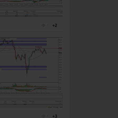
+2
4
+3
4