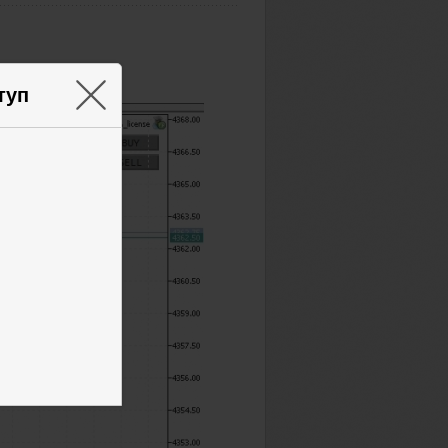
×
туп