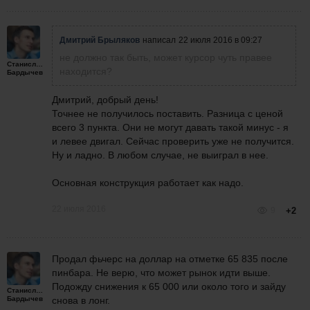
Дмитрий Брыляков
написал
22 июля 2016 в 09:27
не должно так быть, может курсор чуть правее
Станислав
находится?
Бардычев
Дмитрий, добрый день!
Точнее не получилось поставить. Разница с ценой
всего 3 пункта. Они не могут давать такой минус - я
и левее двигал. Сейчас проверить уже не получится.
Ну и ладно. В любом случае, не выиграл в нее.
Основная конструкция работает как надо.
22 июля 2016
9
+2
Продал фьчерс на доллар на отметке 65 835 после
пинбара. Не верю, что может рынок идти выше.
Подожду снижения к 65 000 или около того и зайду
Станислав
Бардычев
снова в лонг.