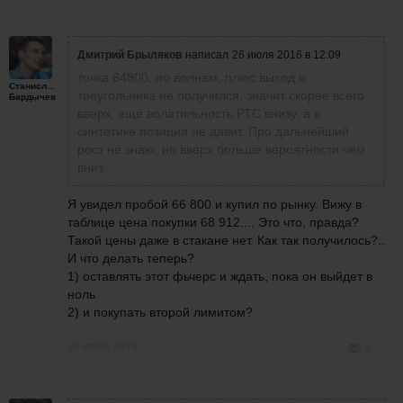
Дмитрий Брыляков
написал
26 июля 2016 в 12:09
точка 64800, по волнам, плюс выход и
Станислав
треугольника не получился, значит скорее всего
Бардычев
вверх, еще волатильность РТС внизу, а в
синтетике позиция не давит. Про дальнейший
рост не знаю, но вверх больше вероятности чем
вниз.
Я увидел пробой 66 800 и купил по рынку. Вижу в
таблице цена покупки 68 912.... Это что, правда?
Такой цены даже в стакане нет. Как так получилось?..
И что делать теперь?
1) оставлять этот фьчерс и ждать, пока он выйдет в
ноль
2) и покупать второй лимитом?
26 июля 2016
8