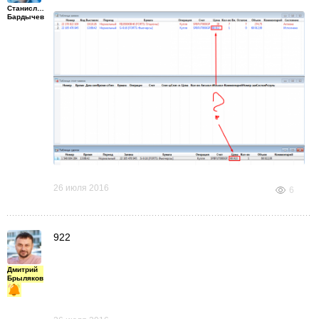
Станислав
Бардычев
26 июля 2016
6
922
Дмитрий
Брыляков