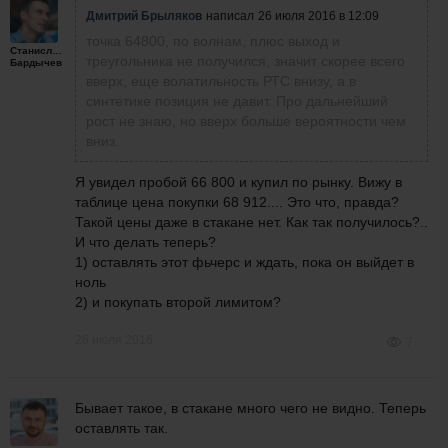
Дмитрий Брыляков
написал
26 июля 2016 в 12:09
точка 64800, по волнам, плюс выход и
Станислав
треугольника не получился, значит скорее всего
Бардычев
вверх, еще волатильность РТС внизу, а в
синтетике позиция не давит. Про дальнейший
рост не знаю, но вверх больше вероятности чем
вниз.
Я увидел пробой 66 800 и купил по рынку. Вижу в
таблице цена покупки 68 912.... Это что, правда?
Такой цены даже в стакане нет. Как так получилось?..
И что делать теперь?
1) оставлять этот фьчерс и ждать, пока он выйдет в
ноль
2) и покупать второй лимитом?
26 июля 2016
7
Бывает такое, в стакане много чего не видно. Теперь
оставлять так.