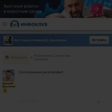
Быстрый разгон
​в короткие сроки
Вступить
Зал славы учеников Д. Брылякова
Результаты Станислав
Результаты
Бардычев
Соотношение риск/профит
Дмитрий
Брыляков
21 июля 2016
7