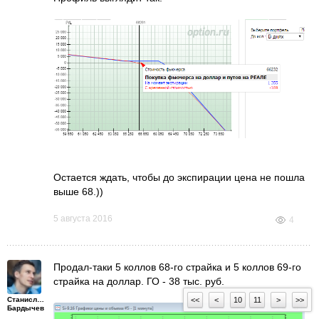
Остается ждать, чтобы до экспирации цена не пошла
выше 68.))
5 августа 2016
4
Продал-таки 5 коллов 68-го страйка и 5 коллов 69-го
страйка на доллар. ГО - 38 тыс. руб.
<<
<
10
11
>
>>
Станислав
Бардычев