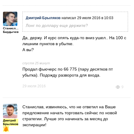
Дмитрий Брыляков
написал
29 июля 2016 в 10:03
Лонг по доллару еще держите?
Станислав
Бардычев
Да, держу. И курс опять куда-то вниз ушел.. На 100 с
лишним пунктов в убытке.
А вы?
спустя 25 минут
Продал фьючерс по 66 775 (пару дес
ятков пт
убытка). Подожду разворота для входа.
29 июля 2016
9
Станислав, извиняюсь, что не ответил на Ваше
предложение начать торговать сейчас по новой
стратегии. Лучше это начинать за месяц до
Дмитрий
Брыляков
экспирации!