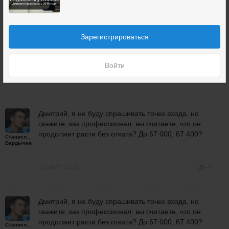
у рынка свои мысли по этому поводу) я еще бакс
держу.
Зарегистрироваться
Дмитрий
Брыляков
Войти
26 июля 2016
8
Дмитрий, я не буду спрашивать точек входа, но
скажите, как профессионал: вы считаете, что он
продолжит расти без отката? До 67 000, 67 400?
Станислав
Бардычев
26 июля 2016
9
Дмитрий, я не буду спрашивать точек входа, но
скажите, как профессионал: вы считаете, что он
продолжит расти без отката? До 67 000, 67 400?
Станислав