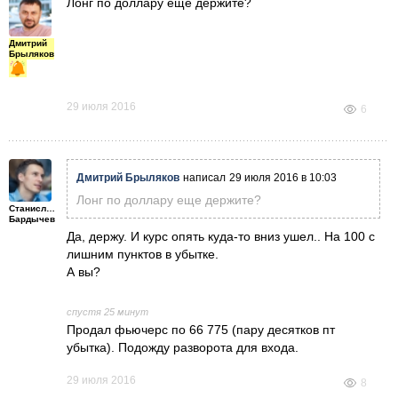
Лонг по доллару еще держите?
Дмитрий
Брыляков
29 июля 2016
6
Дмитрий Брыляков
написал
29 июля 2016 в 10:03
Лонг по доллару еще держите?
Станислав
Бардычев
Да, держу. И курс опять куда-то вниз ушел.. На 100 с
лишним пунктов в убытке.
А вы?
спустя 25 минут
Продал фьючерс по 66 775 (пару дес
ятков пт
убытка). Подожду разворота для входа.
29 июля 2016
8