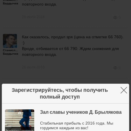
Бардычев
повторного входа.
26 июля 2016
5
Как оказалось, продал зря (цена на отметке 66 760).
:)
Вроде, отбивается от 66 790. Ждем снижения для
Станислав
Бардычев
повторного входа.
26 июля 2016
6
у рынка свои мысли по этому поводу) я еще бакс
×
Зарегистрируйтесь, чтобы получить
держу.
полный доступ
Дмитрий
Брыляков
Зал славы учеников Д. Брылякова
26 июля 2016
10
Стабильная прибыль с 2016 года. Мы
гордимся каждым из вас!