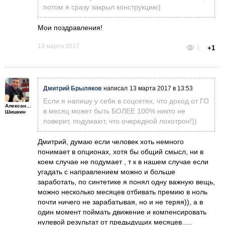
потом я сразу закрыл конструкцию)
Мои поздравления!
13 марта 2017
1
+1
Дмитрий Брыляков
написал
13 марта 2017 в 13:53
Если я напишу у себя в соцсетях, что доход от ГО
Александр
в месяц может быть БОЛЕЕ 100% никто не
Шишкин
поверит, подумают, что очередной лохотрон!))
Дмитрий, думаю если человек хоть немного
понимает в опционах, хотя бы общий смысл, ни в
коем случае не подумает , т к в нашем случае если
угадать с направлением можно и больше
заработать, по синтетике я понял одну важную вещь,
можно несколько месяцев отбивать премию в ноль
почти ничего не зарабатывая, но и не теряя)), а в
один момент поймать движение и компенсировать
нулевой результат от предыдущих месяцев.....