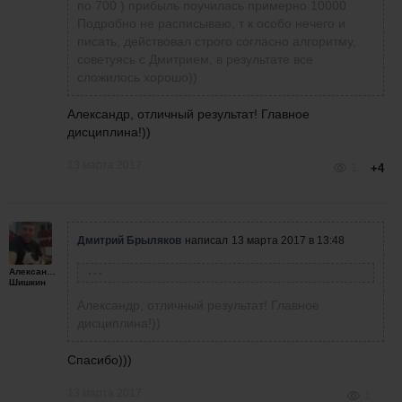
по 700 ) прибыль поучилась примерно 10000
Подробно не расписываю, т к особо нечего и
писать, действовал строго согласно алгоритму,
советуясь с Дмитрием, в результате все
сложилось хорошо))
Александр, отличный результат! Главное
дисциплина!))
13 марта 2017
1
+4
Дмитрий Брыляков
написал
13 марта 2017 в 13:48
Александр
Александр Шишкин
написал
13 марта 2017 в
Шишкин
13:45
Александр, отличный результат! Главное
Результат по марту:
дисциплина!))
Удалось использовать две основный
конструкции (вторую открывал после того как
Спасибо)))
первая быстро отдала деньги, в результате
прибыль по двум основным составила около
13 марта 2017
1