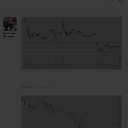
+2
Александр
Шишкин
спустя 22 секунды