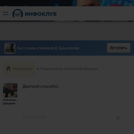
Быстрый разгон
​в короткие сроки
Вступить
Зал славы учеников Д. Брылякова
Результаты
Результаты Александр Шишкин
Дмитрий,спасибо)
Александр
Шишкин
28 июля 2016
4