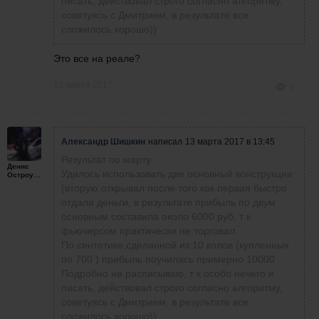
писать, действовал строго согласно алгоритму,
советуясь с Дмитрием, в результате все
сложилось хорошо))
Это все на реале?
13 марта 2017
1
Александр Шишкин
написал
13 марта 2017 в 13:45
Результат по марту:
Денис
Удалось использовать две основный конструкции
Остроумов
(вторую открывал после того как первая быстро
отдала деньги, в результате прибыль по двум
основным составила около 6000 руб, т к
фьючерсом практически не торговал.
По синтетике,сделанной из 10 колов (купленных
по 700 ) прибыль поучилась примерно 10000
Подробно не расписываю, т к особо нечего и
писать, действовал строго согласно алгоритму,
советуясь с Дмитрием, в результате все
сложилось хорошо))