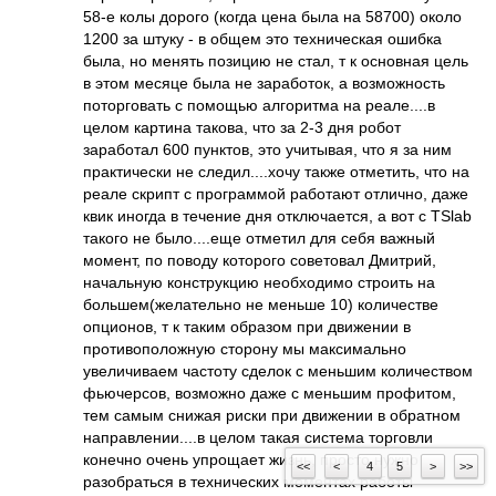
58-е колы дорого (когда цена была на 58700) около
1200 за штуку - в общем это техническая ошибка
была, но менять позицию не стал, т к основная цель
в этом месяце была не заработок, а возможность
поторговать с помощью алгоритма на реале....в
целом картина такова, что за 2-3 дня робот
заработал 600 пунктов, это учитывая, что я за ним
практически не следил....хочу также отметить, что на
реале скрипт с программой работают отлично, даже
квик иногда в течение дня отключается, а вот с TSlab
такого не было....еще отметил для себя важный
момент, по поводу которого советовал Дмитрий,
начальную конструкцию необходимо строить на
большем(желательно не меньше 10) количестве
опционов, т к таким образом при движении в
противоположную сторону мы максимально
увеличиваем частоту сделок с меньшим количеством
фьючерсов, возможно даже с меньшим профитом,
тем самым снижая риски при движении в обратном
направлении....в целом такая система торговли
конечно очень упрощает жизнь, просто нужно
<<
<
4
5
>
>>
разобраться в технических моментах работы