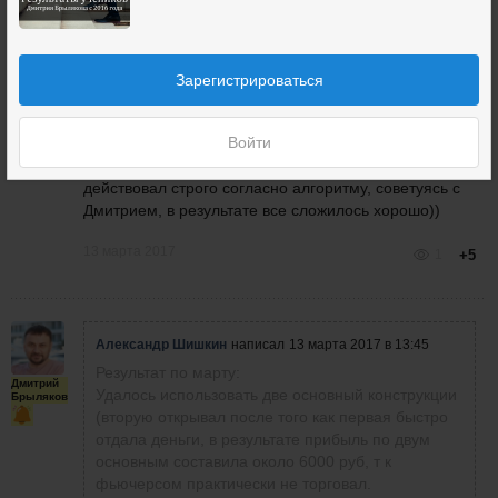
Удалось использовать две основный конструкции
(вторую открывал после того как первая быстро
Александр
Шишкин
отдала деньги, в результате прибыль по двум
основным составила около 6000 руб, т к фьючерсом
Зарегистрироваться
практически не торговал.
По синтетике,сделанной из 10 колов (купленных по
Войти
700 ) прибыль поучилась примерно 10000
Подробно не расписываю, т к особо нечего и писать,
действовал строго согласно алгоритму, советуясь с
Дмитрием, в результате все сложилось хорошо))
13 марта 2017
1
+5
Александр Шишкин
написал
13 марта 2017 в 13:45
Результат по марту:
Дмитрий
Удалось использовать две основный конструкции
Брыляков
(вторую открывал после того как первая быстро
отдала деньги, в результате прибыль по двум
основным составила около 6000 руб, т к
фьючерсом практически не торговал.