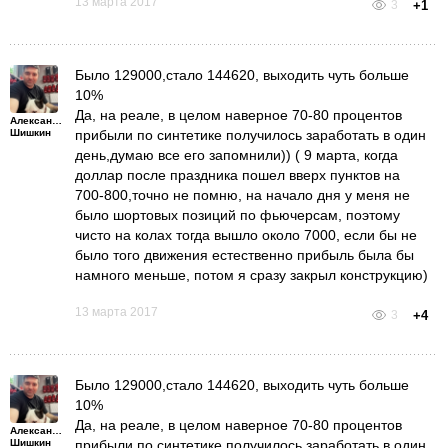
13 марта 2017
3
+1
Было 129000,стало 144620, выходить чуть больше
10%
Да, на реале, в целом наверное 70-80 процентов
Александр
Шишкин
прибыли по синтетике получилось заработать в один
день,думаю все его запомнили)) ( 9 марта, когда
доллар после праздника пошел вверх пунктов на
700-800,точно не помню, на начало дня у меня не
было шортовых позиций по фьючерсам, поэтому
чисто на колах тогда вышло около 7000, если бы не
было того движения естественно прибыль была бы
намного меньше, потом я сразу закрыл конструкцию)
13 марта 2017
3
+4
Было 129000,стало 144620, выходить чуть больше
10%
Да, на реале, в целом наверное 70-80 процентов
Александр
Шишкин
прибыли по синтетике получилось заработать в один