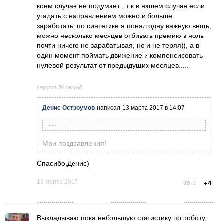
коем случае не подумает , т к в нашем случае если
угадать с направлением можно и больше
заработать, по синтетике я понял одну важную вещь,
можно несколько месяцев отбивать премию в ноль
почти ничего не зарабатывая, но и не теряя)), а в
один момент поймать движение и компенсировать
нулевой результат от предыдущих месяцев.....
спустя 36 секунд
Денис Остроумов
написал
13 марта 2017 в 14:07
Александр Шишкин
написал
13 марта 2017 в
14:06
Мои поздравления!
Было 129000,стало 144620, выходить чуть
больше 10%
Спасибо,Денис)
Да, на реале, в целом наверное 70-80
процентов прибыли по синтетике получилось
13 марта 2017
2
+4
заработать в один день,думаю все его
запомнили)) ( 9 марта, когда доллар после
праздника пошел вверх пунктов на 700-
Выкладываю пока небольшую статистику по роботу,