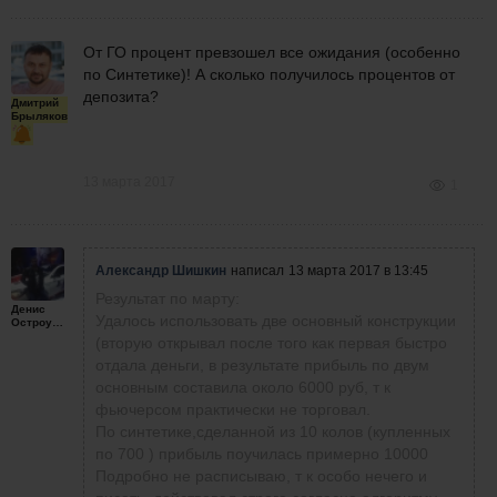
От ГО процент превзошел все ожидания (особенно
по Синтетике)! А сколько получилось процентов от
депозита?
Дмитрий
Брыляков
13 марта 2017
1
Александр Шишкин
написал
13 марта 2017 в 13:45
Результат по марту:
Денис
Удалось использовать две основный конструкции
Остроумов
(вторую открывал после того как первая быстро
отдала деньги, в результате прибыль по двум
основным составила около 6000 руб, т к
фьючерсом практически не торговал.
По синтетике,сделанной из 10 колов (купленных
по 700 ) прибыль поучилась примерно 10000
Подробно не расписываю, т к особо нечего и