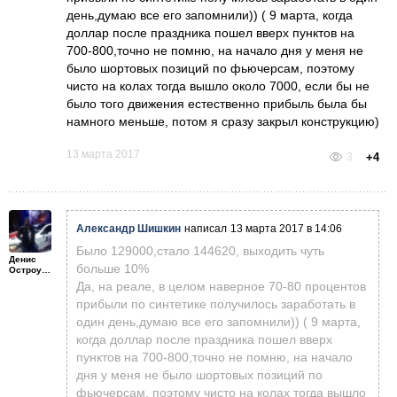
день,думаю все его запомнили)) ( 9 марта, когда
доллар после праздника пошел вверх пунктов на
700-800,точно не помню, на начало дня у меня не
было шортовых позиций по фьючерсам, поэтому
чисто на колах тогда вышло около 7000, если бы не
было того движения естественно прибыль была бы
намного меньше, потом я сразу закрыл конструкцию)
13 марта 2017
3
+4
Александр Шишкин
написал
13 марта 2017 в 14:06
Было 129000,стало 144620, выходить чуть
Денис
больше 10%
Остроумов
Да, на реале, в целом наверное 70-80 процентов
прибыли по синтетике получилось заработать в
один день,думаю все его запомнили)) ( 9 марта,
когда доллар после праздника пошел вверх
пунктов на 700-800,точно не помню, на начало
дня у меня не было шортовых позиций по
фьючерсам, поэтому чисто на колах тогда вышло