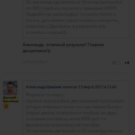
По синтетике,сделанной из 10 колов (купленных
по 700 ) прибыль поучилась примерно 10000
Подробно не расписываю, т к особо нечего и
писать, действовал строго согласно алгоритму,
советуясь с Дмитрием, в результате все
сложилось хорошо))
Александр, отличный результат! Главное
дисциплина!))
13 марта 2017
1
+4
Александр Шишкин
написал
13 марта 2017 в 13:45
Результат по марту:
Дмитрий
Удалось использовать две основный конструкции
Брыляков
(вторую открывал после того как первая быстро
отдала деньги, в результате прибыль по двум
основным составила около 6000 руб, т к
фьючерсом практически не торговал.
По синтетике,сделанной из 10 колов (купленных