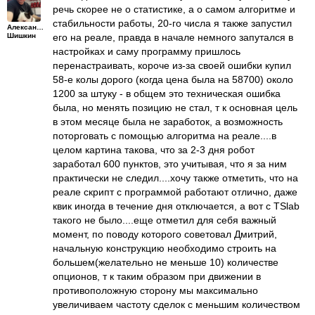
800,точно не помню, на начало дня у меня не
речь скорее не о статистике, а о самом алгоритме и
было шортовых позиций по фьючерсам,
стабильности работы, 20-го числа я также запустил
Александр
поэтому чисто на колах тогда вышло около
Шишкин
его на реале, правда в начале немного запутался в
7000, если бы не было того движения
настройках и саму программу пришлось
естественно прибыль была бы намного
перенастраивать, короче из-за своей ошибки купил
меньше, потом я сразу закрыл конструкцию)
58-е колы дорого (когда цена была на 58700) около
1200 за штуку - в общем это техническая ошибка
была, но менять позицию не стал, т к основная цель
в этом месяце была не заработок, а возможность
поторговать с помощью алгоритма на реале....в
целом картина такова, что за 2-3 дня робот
заработал 600 пунктов, это учитывая, что я за ним
практически не следил....хочу также отметить, что на
реале скрипт с программой работают отлично, даже
квик иногда в течение дня отключается, а вот с TSlab
такого не было....еще отметил для себя важный
момент, по поводу которого советовал Дмитрий,
начальную конструкцию необходимо строить на
большем(желательно не меньше 10) количестве
опционов, т к таким образом при движении в
противоположную сторону мы максимально
увеличиваем частоту сделок с меньшим количеством