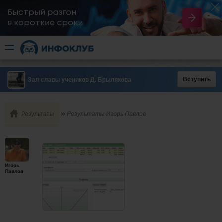
Быстрый разгон
​в короткие сроки
Вступить
Зал славы учеников Д. Брылякова
Результаты
Результаты Игорь Павлов
Игорь
Павлов