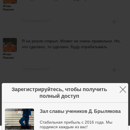
Игорь
Павлов
14 февраля 2017
1
Я на реале открыл. Может не очень правильно. Но,
что сделано, то сделано. Буду отрабатывать
Игорь
Павлов
14 февраля 2017
0
×
Зарегистрируйтесь, чтобы получить
Лучше если выйдем за 57700, а там уже
открываться.
полный доступ
Дмитрий
Брыляков
Зал славы учеников Д. Брылякова
Стабильная прибыль с 2016 года. Мы
14 февраля 2017
2
гордимся каждым из вас!