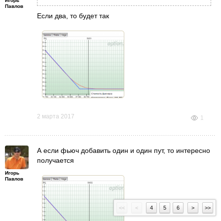
Игорь
Павлов
Если два, то будет так
2 марта 2017
1
А если фьюч добавить один и один пут, то интересно
получается
Игорь
Павлов
<<
<
4
5
6
>
>>