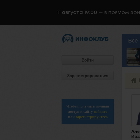
11 августа 19:00
— в прямом эф
Все 
Войти
Зарегистрироваться
Чтобы получить полный
доступ к сайту
войдите
или
зарегистрируйтесь
Але
Ива