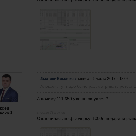
Дмитрий Брыляков
написал
6 марта 2017 в 18:03
Алексей, тут надо было рассматривать ретест 1
А почему 111 650 уже не актуален?
ксей
нской
спустя 29 минут
Отстопились по фьючерсу. 1000п подарили рынку