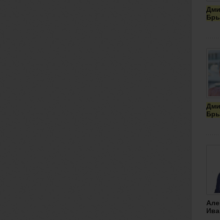
Дми
Бры
Дми
Бры
Але
Ива