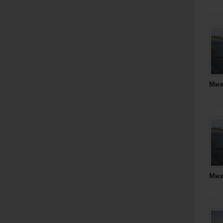
Мих
Мих