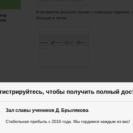
И вставлять рисунок лучше с помощью скрепки, 
тор
больше и четче
зов
гистрируйтесь, чтобы получить полный дос
А вот и ретест нарисовался Лонг 111 650. Стоп 1
Зал славы учеников Д. Брылякова
Стабильная прибыль с 2016 года. Мы гордимся каждым из вас!
ксей
нской