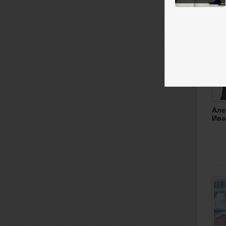
Але
Ива