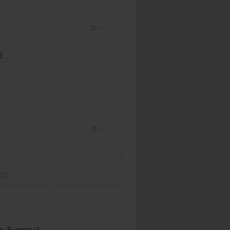
0
2.
0
12.
. Бывает.=)