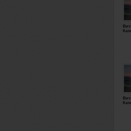
Вит
Кап
Вит
Кап