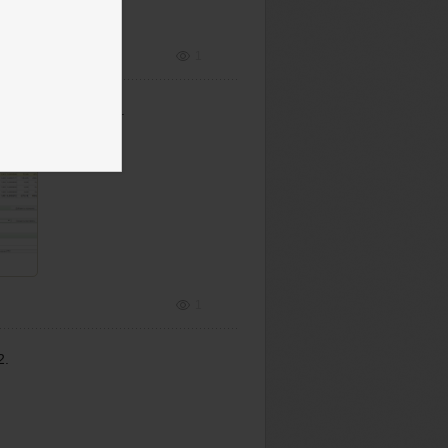
1
0 730. Цель 12 700.
1
2.