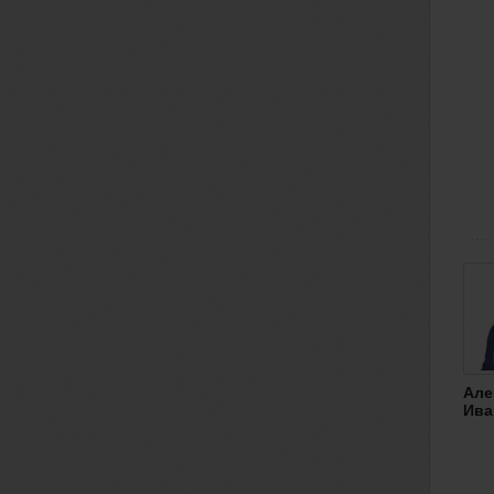
Але
Ива