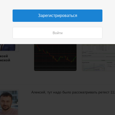
Зарегистрироваться
А вот и ретест нарисовался Лонг 111 650. Стоп 1
Войти
ксей
нской
Алексей, тут надо было рассматривать ретест 11