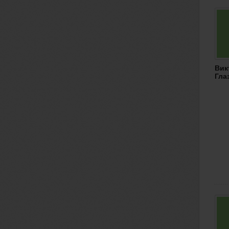
Вик
Гла