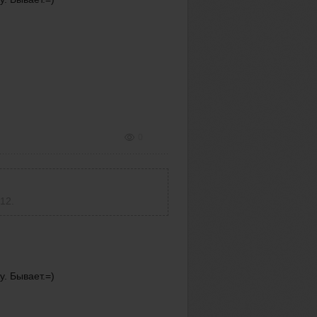
0
12.
. Бывает.=)