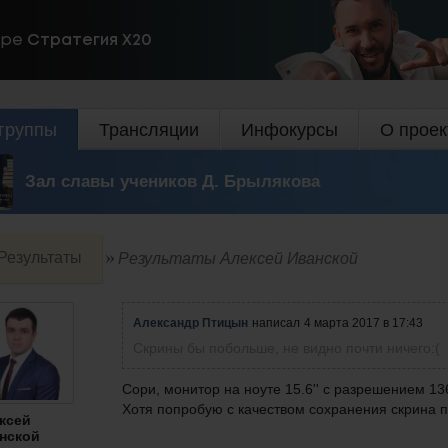
ире
Стратегия Х20
группы
Трансляции
Инфокурсы
О проек
Зал славы учеников Д. Брылякова
Результаты
Результаты Алексей Иванской
Александр Птицын
написал
4 марта 2017 в 17:43
Скрины бы побольше, не видно почти ничего:(
Сори, монитор на ноуте 15.6'' с разрешением 1
Хотя попробую с качеством сохранения скрина 
ксей
нской