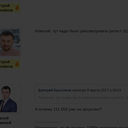
трий
ляков
Алексей, тут надо было рассматривать ретест 11
трий
ляков
Дмитрий Брыляков
написал
6 марта 2017 в 18:03
Алексей, тут надо было рассматривать ретест 1
А почему 111 650 уже не актуален?
ксей
нской
спустя 29 минут
Отстопились по фьючерсу. 1000п подарили рынку