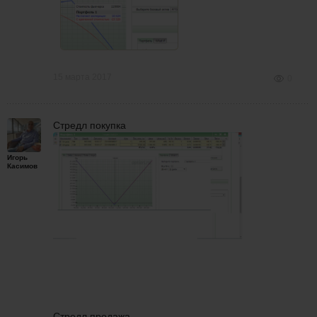
15 марта 2017
0
Стредл покупка
Игорь
Касимов
Стредл продажа