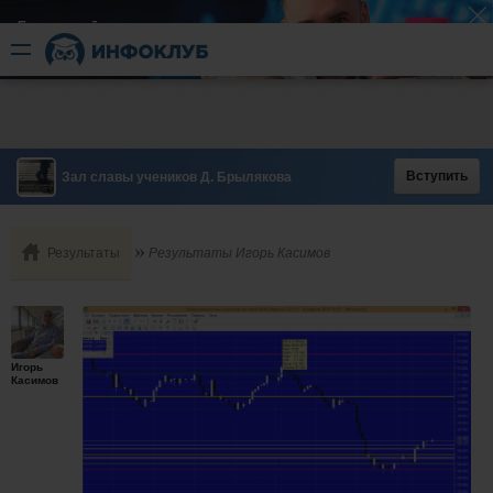
Быстрый разгон
​в короткие сроки
Вступить
Зал славы учеников Д. Брылякова
Результаты
Результаты Игорь Касимов
Игорь
Касимов