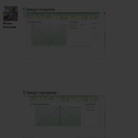
Стредл покупка
Игорь
Касимов
Стредл продажа