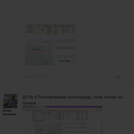
15 марта 2017
0
ДЗ № 4 Роллирование Коллспреда, пока только на
бумаге.
Игорь
Касимов