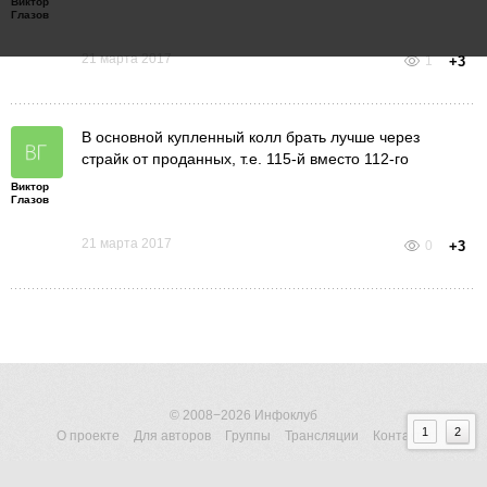
Виктор
Глазов
21 марта 2017
1
+3
В основной купленный колл брать лучше через
страйк от проданных, т.е. 115-й вместо 112-го
Виктор
Глазов
21 марта 2017
0
+3
© 2008−2026
Инфоклуб
1
2
О проекте
Для авторов
Группы
Трансляции
Контакты
ОГРНИП 316183200118945
Договор-оферта
|
Пользовательское