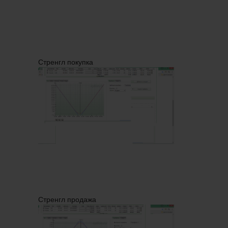
Стренгл покупка
Стренгл продажа