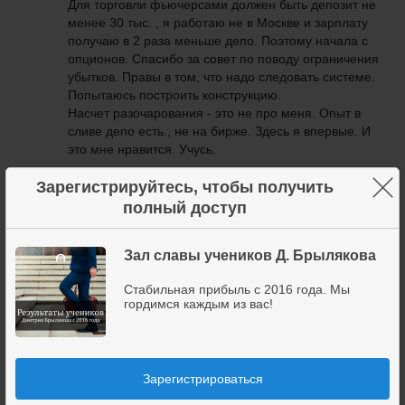
Для торговли фьючерсами должен быть депозит не
менее 30 тыс. , я работаю не в Москве и зарплату
получаю в 2 раза меньше депо. Поэтому начала с
опционов. Спасибо за совет по поводу ограничения
убытков. Правы в том, что надо следовать системе.
Попытаюсь построить конструкцию.
Насчет разочарования - это не про меня. Опыт в
сливе депо есть., не на бирже. Здесь я впервые. И
это мне нравится. Учусь.
×
Зарегистрируйтесь, чтобы получить
25 ноября 2017
0
+4
полный доступ
Зал славы учеников Д. Брылякова
Это я надумала. Попробую сделать
, вернее
исправить свои косяки
Стабильная прибыль с 2016 года. Мы
гордимся каждым из вас!
Татьяна
Soloveyca
Зарегистрироваться