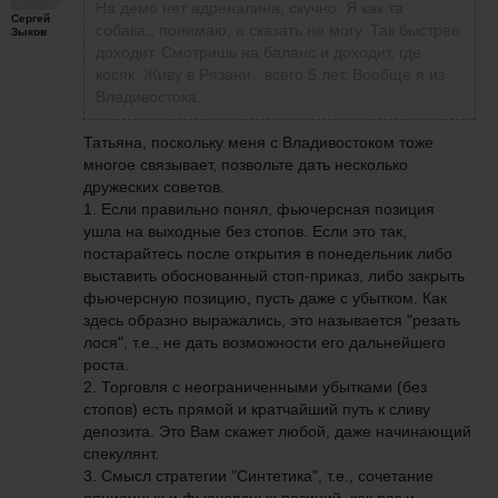
На демо нет адреналина, скучно. Я как та
Сергей
собака.,
понимаю, а сказать не могу. Так быстрее
Зыков
доходит. Смотришь на баланс и доходит, где
косяк. Живу в Рязани., всего 5 лет. Вообще я из
Владивостока.
Татьяна, поскольку меня с Владивостоком тоже
многое связывает, позвольте дать несколько
дружеских советов.
1. Если правильно понял, фьючерсная позиция
ушла на выходные без стопов. Если это так,
постарайтесь после открытия в понедельник либо
выставить обоснованный стоп-приказ, либо закрыть
фьючерсную позицию, пусть даже с убытком. Как
здесь образно выражались, это называется "резать
лося", т.е., не дать возможности его дальнейшего
роста.
2. Торговля с неограниченными убытками (без
стопов) есть прямой и кратчайший путь к сливу
депозита. Это Вам скажет любой, даже начинающий
спекулянт.
3. Смысл стратегии "Синтетика", т.е., сочетание