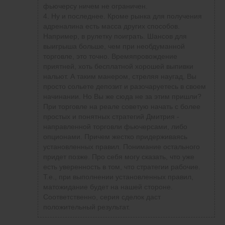
фьючерсу ничем не ограничен.
4. Ну и последнее. Кроме рынка для получения
адреналина есть масса других способов.
Например, в рулетку поиграть. Шансов для
выигрыша больше, чем при необдуманной
торговле, это точно. Времяпровождение
приятней, хоть бесплатной хорошей выпивки
нальют. А таким манером, стреляя наугад, Вы
просто сольете депозит и разочаруетесь в своем
начинании. Но Вы же сюда не за этим пришли?
При торговле на реале советую начать с более
простых и понятных стратегий Дмитрия -
направленной торговли фьючерсами, либо
опционами. Причем жестко придерживаясь
установленных правил. Понимание остального
придет позже. Про себя могу сказать, что уже
есть уверенность в том, что стратегии рабочие.
Т.е.,
при выполнении установленных правил,
матожидание будет на нашей стороне.
Соответственно, серия сделок даст
положительный результат.