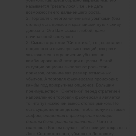
убытком. Как здесь образно выражались, это
увеличивается из за ломки стереотипов)...
называется "резать лося", т.е., не дать
поэтому надо сначала несколько раз
возможности его дальнейшего роста.
"поиграть" на демо или на реале- какие
2. Торговля с неограниченными убытками (без
инструменты для выставления заявок сделать
стопов) есть прямой и кратчайший путь к сливу
можно и какие там поля есть, а потом
депозита. Это Вам скажет любой, даже
"помучив" их и запомнив это ... уже можно
начинающий спекулянт.
послушать подробности в видео или от
3. Смысл стратегии "Синтетика", т.е., сочетание
учителя для понимания своих действий ...
опционных и фьючерсных позиций, как раз и
я такой методикой аналогично легко обучаю
заключается в ограничении убытков по
пожилых людей(после 75-80 лет) переходить
комбинированной позиции в целом. В этой
на андроид, т.к. кнопочные телефоны реально
ситуации опционы выполняют роль стоп-
не дают свободы им ...
приказов, ограничивая размер возможных
убытков. А торговля фьючерсами происходит,
как-бы под прикрытием опционов. Большим
преимуществом "Синтетики" перед стратегией
направленной торговли фьючерсами является
то, что тут исключен вынос стопов рынком. Но
есть существенная деталь, чтобы получить такой
эффект,
опционная и фьючерсная позиции
должны быть разнонаправленны
. Чего не
скажешь о Вашем случае - обе позиции открыты в
Лонг. Соответственно, убыток по Лонговому