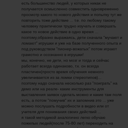
есть большинство людей, у которых никак не
получается осмысленно совместить одновременно
просмотр какого то нового действия и попытку тут же
повторить тоже действие ... т.е. по любому такому
человеку практически трудно изучать и совершать
какое то новое действие в одно время ...
поэтому,образно выражаясь, дети сначала "мучают и
ломают" игрушки и уже на базе полученного опыта и
под руководством "пионер-вожатых" потом играют
грамотно и осознанно в игрушки!
мы, конечно, не дети, но мозг и тогда и сейчас
работает всегда одинаково, т.к. он всегда
пластичен(просто время обучения немного
увеличивается из за ломки стереотипов)...
поэтому надо сначала несколько раз "поиграть" на
демо или на реале- какие инструменты для
выставления заявок сделать можно и какие там поля
есть, а потом "помучив" их и запомнив это ... уже
можно послушать подробности в видео или от
учителя для понимания своих действий ...
я такой методикой аналогично легко обучаю
пожилых людей(после 75-80 лет) переходить на