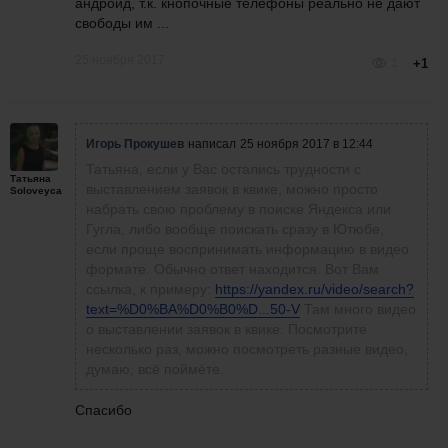
андроид, т.к. кнопочные телефоны реально не дают
свободы им ...
25 ноября 2017
1
+1
Игорь Прокушев
написал
25 ноября 2017 в 12:44
Татьяна, если у Вас остались трудности с
Татьяна
выставлением заявок в квике, можно просто
Soloveyca
набрать свою проблему в поиске Яндекса или
Гугла, либо вообще поискать сразу в Ютюбе,
если проще воспринимать информацию в видео
формате. Обычно ответ находится. Вот Вам
ссылка, к примеру:
https://yandex.ru/video/search?
text=%D0%BA%D0%B0%D...50-V
Там много видео
о выставлении заявок в квике. Посмотрите
несколько раз, можно посмотреть разные видео,
думаю, всё поймёте.
Спасибо