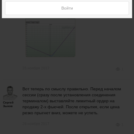
Войти
26 ноября 2017
1
Вот теперь по смыслу правильно. Перед началом
сессии (сразу после установления соединения
терминалом) выставляйте лимитный ордер на
Сергей
Зыков
продажу 2-х фьючей. После открытия, если цена
резко прыгнет вниз, можете не успеть.
26 ноября 2017
1