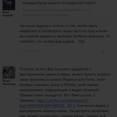
Синицын Артур
написал
25 ноября 2017 в 00:47
это если направление правильное или
Илья
волатильность изменилась
Буржуй
так наша задача и состоит в том, чтобы взять
микроскоп и посмотреть через него на луну и если
мы сумеем увидеть
к примеру
тройные вершины, то
считайте, что шляпа уже в деле... !))))
25 ноября 2017
2
Татьяна, если у Вас остались трудности с
выставлением заявок в квике, можно просто набрать
свою проблему в поиске Яндекса или Гугла, либо
Игорь
Прокушев
вообще поискать сразу в Ютюбе, если проще
воспринимать информацию в видео формате.
Обычно ответ находится. Вот Вам ссылка, к
примеру:
https://yandex.ru/video/search?
text=%D0%BA%D0%B0%D...50-V
Там много видео о
выставлении заявок в квике. Посмотрите несколько
раз, можно посмотреть разные видео, думаю, всё