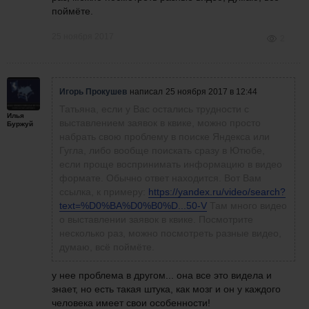
поймёте.
25 ноября 2017
2
Игорь Прокушев
написал
25 ноября 2017 в 12:44
Татьяна, если у Вас остались трудности с
Илья
выставлением заявок в квике, можно просто
Буржуй
набрать свою проблему в поиске Яндекса или
Гугла, либо вообще поискать сразу в Ютюбе,
если проще воспринимать информацию в видео
формате. Обычно ответ находится. Вот Вам
ссылка, к примеру:
https://yandex.ru/video/search?
text=%D0%BA%D0%B0%D...50-V
Там много видео
о выставлении заявок в квике. Посмотрите
несколько раз, можно посмотреть разные видео,
думаю, всё поймёте.
у нее проблема в другом... она все это видела и
знает, но есть такая штука, как мозг и он у каждого
человека имеет свои особенности!