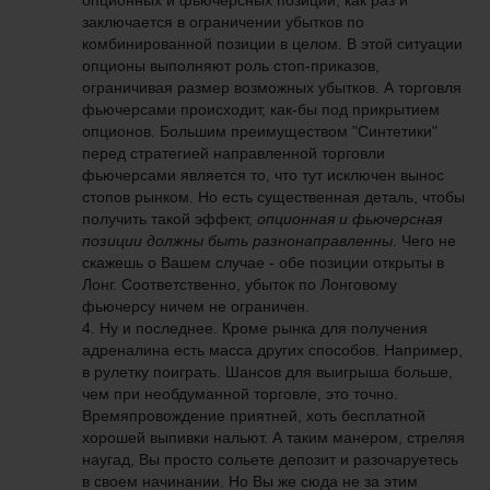
опционных и фьючерсных позиций, как раз и
заключается в ограничении убытков по
комбинированной позиции в целом. В этой ситуации
опционы выполняют роль стоп-приказов,
ограничивая размер возможных убытков. А торговля
фьючерсами происходит, как-бы под прикрытием
опционов. Большим преимуществом "Синтетики"
перед стратегией направленной торговли
фьючерсами является то, что тут исключен вынос
стопов рынком. Но есть существенная деталь, чтобы
получить такой эффект,
опционная и фьючерсная
позиции должны быть разнонаправленны
. Чего не
скажешь о Вашем случае - обе позиции открыты в
Лонг. Соответственно, убыток по Лонговому
фьючерсу ничем не ограничен.
4. Ну и последнее. Кроме рынка для получения
адреналина есть масса других способов. Например,
в рулетку поиграть. Шансов для выигрыша больше,
чем при необдуманной торговле, это точно.
Времяпровождение приятней, хоть бесплатной
хорошей выпивки нальют. А таким манером, стреляя
наугад, Вы просто сольете депозит и разочаруетесь
в своем начинании. Но Вы же сюда не за этим