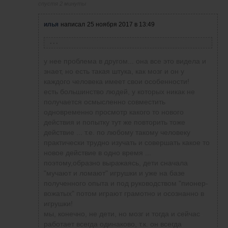
спустя 2 минуты
илья
написал
25 ноября 2017 в 13:49
Игорь Прокушев
написал
25 ноября 2017 в 12:44
Татьяна, если у Вас остались трудности с
у нее проблема в другом... она все это видела и
выставлением заявок в квике, можно просто
знает, но есть такая штука, как мозг и он у
набрать свою проблему в поиске Яндекса или
каждого человека имеет свои особенности!
Гугла, либо вообще поискать сразу в Ютюбе,
есть большинство людей, у которых никак не
если проще воспринимать информацию в
получается осмысленно совместить
видео формате. Обычно ответ находится. Вот
одновременно просмотр какого то нового
Вам ссылка, к примеру:
действия и попытку тут же повторить тоже
https://yandex.ru/video/search?
действие ... т.е. по любому такому человеку
text=%D0%BA%D0%B0%D...50-V
Там много
практически трудно изучать и совершать какое то
видео о выставлении заявок в квике.
новое действие в одно время ...
Посмотрите несколько раз, можно посмотреть
поэтому,образно выражаясь, дети сначала
разные видео, думаю, всё поймёте.
"мучают и ломают" игрушки и уже на базе
полученного опыта и под руководством "пионер-
вожатых" потом играют грамотно и осознанно в
игрушки!
мы, конечно, не дети, но мозг и тогда и сейчас
работает всегда одинаково, т.к. он всегда