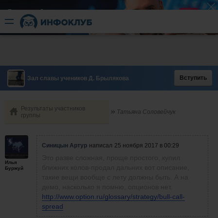
Быстрый разгон
​в короткие сроки
Вступить
Зал славы учеников Д. Брылякова
Результаты участников
Татьяна Соловейчук
группы
Синицын Артур
написал
25 ноября 2017 в 00:29
Это разве сложная, проще простого, купил
Илья
ближних колов-продал дальних вот описание,
Буржуй
такие вещи вообще с лету должны быть. А на
демо, насколько я помню, опционов нет.
http://www.option.ru/glossary/strategy/bull-call-
spread