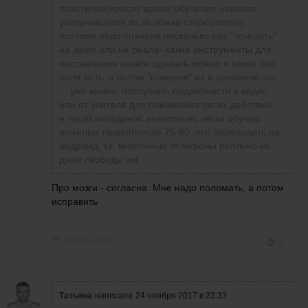
пластичен(просто время обучения немного
увеличивается из за ломки стереотипов)...
поэтому надо сначала несколько раз "поиграть"
на демо или на реале- какие инструменты для
выставления заявок сделать можно и какие там
поля есть, а потом "помучив" их и запомнив это
... уже можно послушать подробности в видео
или от учителя для понимания своих действий ...
я такой методикой аналогично легко обучаю
пожилых людей(после 75-80 лет) переходить на
андроид, т.к. кнопочные телефоны реально не
дают свободы им ...
Про мозги - согласна. Мне надо поломать, а потом
исправить
25 ноября 2017
0
Татьяна
написала
24 ноября 2017 в 23:33