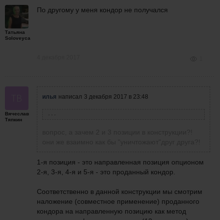
По другому у меня кондор не получался
Татьяна
Soloveyca
4 декабря 2017
1
илья
написал
3 декабря 2017 в 23:48
Вячеслав
Татьяна
написала
3 декабря 2017 в 22:38
Тяпкин
Переделала. Получилось вот что. Пут +
вопрос, а зачем 2 и 3 позиции в конструкции?!
продажа кондора. РТС экспирация 20.12.17
они же взаимно как бы "уничтожают"друг друга?!
1-я позиция - это направленная позиция опционом
2-я, 3-я, 4-я и 5-я - это проданный кондор.
Соответственно в данной конструкции мы смотрим
наложение (совместное применение) проданного
кондора на направленную позицию как метод