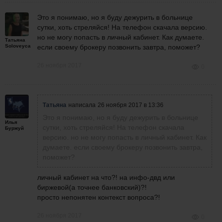
Это я понимаю, но я буду дежурить в больнице
сутки, хоть стреляйся! На телефон скачала версию.
но не могу попасть в личный кабинет. Как думаете.
Татьяна
Soloveyca
если своему брокеру позвонить завтра, поможет?
26 ноября 2017
0
Татьяна
написала
26 ноября 2017 в 13:36
Это я понимаю, но я буду дежурить в больнице
Илья
сутки, хоть стреляйся! На телефон скачала
Буржуй
версию. но не могу попасть в личный кабинет. Как
думаете. если своему брокеру позвонить завтра,
поможет?
личный кабинет на что?! на инфо-двд или
биржевой(а точнее банковский)?!
просто непонятен контекст вопроса?!
26 ноября 2017
0