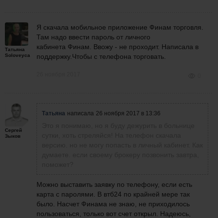
Я скачала мобильное приложение Финам торговля.
Там надо ввести пароль от личного
кабинета Финам. Ввожу - не проходит. Написала в
Татьяна
Soloveyca
поддержку.Чтобы с телефона торговать.
26 ноября 2017
0
Татьяна
написала
26 ноября 2017 в 13:36
Это я понимаю, но я буду дежурить в больнице
Сергей
сутки, хоть стреляйся! На телефон скачала
Зыков
версию. но не могу попасть в личный кабинет. Как
думаете. если своему брокеру позвонить завтра,
поможет?
Можно выставить заявку по телефону, если есть
карта с паролями. В втб24
по крайней мере так
было. Насчет Финама не знаю, не приходилось
пользоваться, только вот счет открыл. Надеюсь,