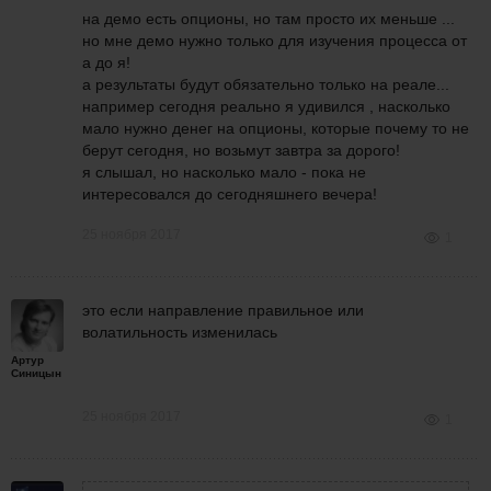
на демо есть опционы, но там просто их меньше ...
но мне демо нужно только для изучения процесса от
а до я!
а результаты будут обязательно только на реале...
например сегодня реально я удивился , насколько
мало нужно денег на опционы, которые почему то не
берут сегодня, но возьмут завтра за дорого!
я слышал, но насколько мало - пока не
интересовался до сегодняшнего вечера!
25 ноября 2017
1
это если направление правильное или
волатильность изменилась
Артур
Синицын
25 ноября 2017
1