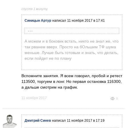
спустя 1 минуту
Синицын Артур
написал
11 ноября 2017 в 17:41
Дмитрий Синев
написал
11 ноября 2017 в 17:19
А можем и в боковик встать, никто не знал же, что
так рванем вверх. Просто на бОльшим ТФ шума
Иван Калинин
написал
11 ноября 2017 в 17:17
меньше. Лучше быть готовым и знать, что делать,
Правильно ли я понимаю что чем больше
не знаю, но в прошлый раз отскакивали от
если пойдет не по плану
тф тем достовернее предположить
этого уровня...
разворот цены?
Вспомните занятия. Я всем говорил, пробой и ретест
113500, торгуем в лонг. Но первая остановка 116300,
а дальше смотрим на график.
11 ноября 2017
8
Дмитрий Синев
написал
11 ноября 2017 в 17:19