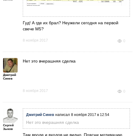
Гуд! А где их брал? Неужели сегодня на первой
свече М5?
8 ноября 2017
0
Нет это вчерашняя сделка
Дмитрий
Синев
8 ноября 2017
0
Дмитрий Синев
написал
8 ноября 2017 в 12:54
Нет это вчерашняя сделка
Сергей
Зыков
Там вроде и входов не видно. Поясни мотивацию,