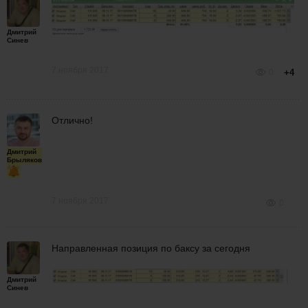
Дмитрий
Синев
7 ноября 2017
0
+4
Отлично!
Дмитрий
Брыляков
7 ноября 2017
0
Направленная позиция по баксу за сегодня
Дмитрий
Синев