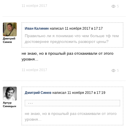
11 ноября 2017
5
Иван Калинин
написал
11 ноября 2017 в 17:17
Правильно ли я понимаю что чем больше тф тем
Дмитрий
достовернее предположить разворот цены?
Синев
не знаю, но в прошлый раз отскакивали от этого
уровня...
11 ноября 2017
5
Дмитрий Синев
написал
11 ноября 2017 в 17:19
Артур
Иван Калинин
написал
11 ноября 2017 в 17:17
Синицын
Правильно ли я понимаю что чем больше тф
не знаю, но в прошлый раз отскакивали от этого
тем достовернее предположить разворот
уровня...
цены?