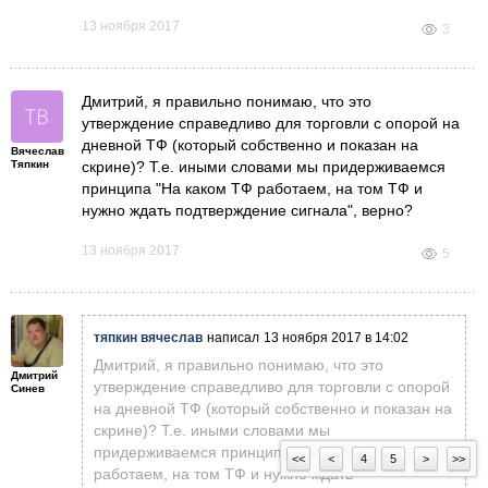
13 ноября 2017
3
Дмитрий, я правильно понимаю, что это
утверждение справедливо для торговли с опорой на
дневной ТФ (который собственно и показан на
Вячеслав
Тяпкин
скрине)? Т.е. иными словами мы придерживаемся
принципа "На каком ТФ работаем, на том ТФ и
нужно ждать подтверждение сигнала", верно?
13 ноября 2017
5
тяпкин вячеслав
написал
13 ноября 2017 в 14:02
Дмитрий, я правильно понимаю, что это
Дмитрий
утверждение справедливо для торговли с опорой
Синев
на дневной ТФ (который собственно и показан на
скрине)? Т.е. иными словами мы
придерживаемся принципа "На каком ТФ
<<
<
4
5
>
>>
работаем, на том ТФ и нужно ждать