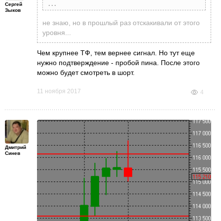
Сергей
Иван Калинин
написал
11 ноября 2017 в 17:17
Зыков
Правильно ли я понимаю что чем больше тф
не знаю, но в прошлый раз отскакивали от этого
тем достовернее предположить разворот
уровня...
цены?
Чем крупнее ТФ, тем вернее сигнал. Но тут еще
нужно подтверждение - пробой пина. После этого
можно будет смотреть в шорт.
11 ноября 2017
4
Дмитрий
Синев