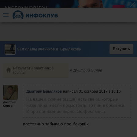
Быстрый разгон
​в короткие сроки
Вступить
Зал славы учеников Д. Брылякова
Результаты участников
Дмитрий Синев
группы
Дмитрий Брыляков
написал
31 октября 2017 в 16:16
На вашем скрине (выше) есть свечи, которые
Дмитрий
ниже пина и если посмотреть, то пин в боковике.
Синев
И про понижение верно. Эффект мяча.
постоянно забываю про боковик