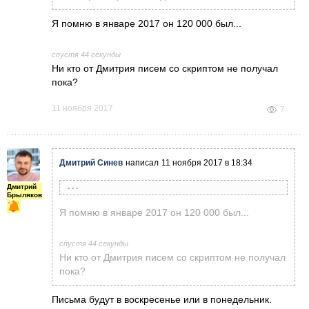
Я помню в январе 2017 он 120 000 был...
спустя 44 секунды
Ни кто от Дмитрия писем со скриптом не получал
пока?
11 ноября 2017
7
Дмитрий Синев
написал
11 ноября 2017 в 18:34
Дмитрий
Борис Ломакин
написала
11 ноября 2017 в 18:04
Брыляков
" Двойная вершина" ( или тройная, если
Я помню в январе 2017 он 120 000 был...
учитывать 02.02.17). Выше этого уровня цена
этого фьючерса не поднималась.
спустя 44 секунды
Ни кто от Дмитрия писем со скриптом не получал
пока?
Письма будут в воскресенье или в понедельник.