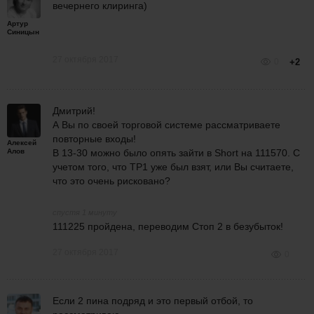
вечернего клиринга)
Артур
Синицын
27 октября 2017
0
+2
Дмитрий!
А Вы по своей торговой системе рассматриваете
повторные входы!
Алексей
Алов
В 13-30 можно было опять зайти в Short на
111570. С
учетом того, что TP1 уже был взят, или Вы считаете,
что это очень рисковано?
спустя 1 минуту
111225 пройдена, переводим Стоп 2 в безубыток!
27 октября 2017
0
Если 2 пина подряд и это первый отбой, то