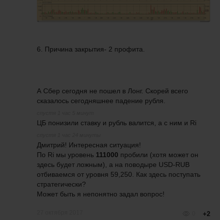
6. Причина закрытия- 2 профита.
А Сбер сегодня не пошел в Лонг. Скорей всего
сказалось сегодняшнее падение рубля.
спустя 1 час 5 минут
ЦБ понизили ставку и рубль валится, а с ним и Ri
спустя 1 час 24 минуты
Дмитрий! Интересная ситуация!
По Ri мы уровень
111000
пробили (хотя может он
здесь будет ложным), а на поводыре USD-RUB
отбиваемся от уровня 59,250.
Как здесь поступать
стратегически?
Может быть я непонятно задал вопрос!
27 октября 2017
0
+2