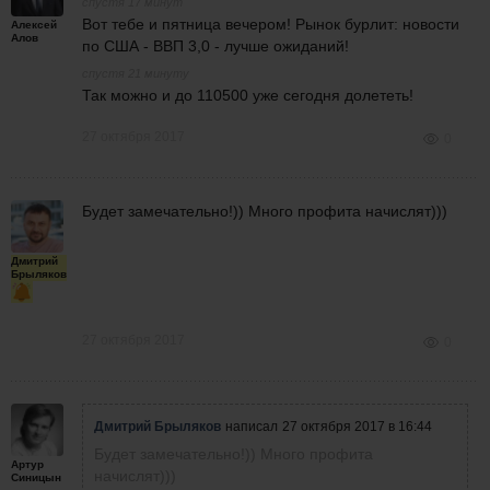
спустя 17 минут
Вот тебе и пятница вечером! Рынок бурлит: новости
Алексей
Алов
по США - ВВП 3,0 - лучше ожиданий!
спустя 21 минуту
Так можно и до 110500 уже сегодня долететь!
27 октября 2017
0
Будет замечательно!)) Много профита начислят)))
Дмитрий
Брыляков
27 октября 2017
0
Дмитрий Брыляков
написал
27 октября 2017 в 16:44
Будет замечательно!)) Много профита
Артур
начислят)))
Синицын