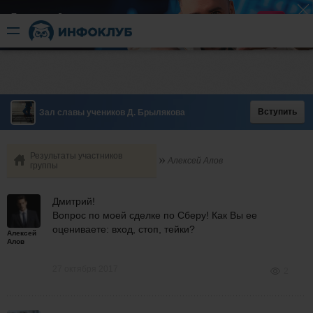
Быстрый разгон
​в короткие сроки
Вступить
Зал славы учеников Д. Брылякова
Результаты участников
Алексей Алов
группы
Дмитрий!
Вопрос по моей сделке по Сберу! Как Вы ее
оцениваете: вход, стоп, тейки?
Алексей
Алов
27 октября 2017
2