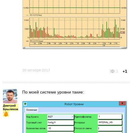
30 октября 2017
1
+1
По моей системе уровни такие:
Дмитрий
Брыляков