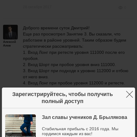
28 октября 2017
0
Доброго времени суток Дмитрий!
Еще раз просмотрел Занятие 3. Вы сказали, что
работаем в районе уровней. Таким образом будем
Алексей
Алов
стратегически рассматривать:
1. Вход Лонг при ретесте уровня 111000 после его
пробоя.
2. Вход Шорт при пробое уровня вниз 111000.
3. Вход Шорт при подходе к уровню
112000 и отбою
от него вниз.
4. Вход Лонг при пробое уровня 112000 и ретесте.
При этом предпочтительнее входы в Шорт по тренду.
×
Зарегистрируйтесь, чтобы получить
Правильно ли я рассуждаю?
полный доступ
P.S. Извините. Сегодня выходной. Вопрос на завтра.
Зал славы учеников Д. Брылякова
29 октября 2017
0
Стабильная прибыль с 2016 года. Мы
гордимся каждым из вас!