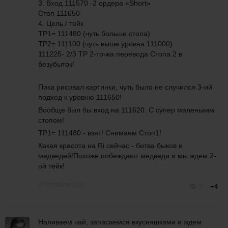
3. Вход 111570 -2 ордера «Short»
Стоп 111650
4. Цель / тейк
TP1= 111480 (чуть больше стопа)
TP2= 111100 (чуть выше уровня
111000
)
111225- 2/3 TP 2-точка перевода Стопа 2 в
безубыток!
Пока рисовал картинки, чуть было не случился 3-ий
подход к уровню 111650!
Вообще был бы вход на 111620. С супер маленьким
стопом!
TP1= 111480 - взят! Снимаем Стоп1!
Какая красота на Ri сейчас - битва быков и
медведей!Похоже побеждают медведи и мы ждем 2-
ой тейк!
27 октября 2017
0
+4
Наливаем чай, запасаемся вкусняшками и ждем