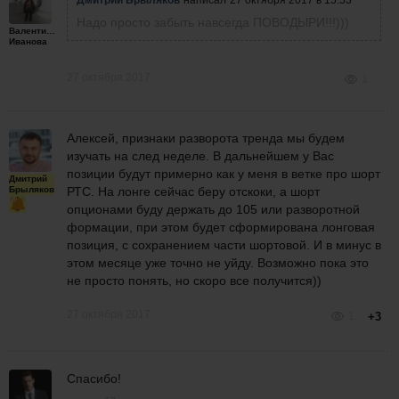
Дмитрий Брыляков
написал
27 октября 2017 в 15:53
Надо просто забыть навсегда ПОВОДЫРИ!!!)))
Валентина
Иванова
27 октября 2017
1
Алексей, признаки разворота тренда мы будем
изучать на след неделе. В дальнейшем у Вас
позиции будут примерно как у меня в ветке про шорт
Дмитрий
Брыляков
РТС. На лонге сейчас беру отскоки, а шорт
опционами буду держать до 105 или разворотной
формации, при этом будет сформирована лонговая
позиция, с сохранением части
шортовой. И в минус в
этом месяце уже точно не уйду.
Возможно пока это
не просто понять, но скоро все получится))
27 октября 2017
1
+3
Спасибо!