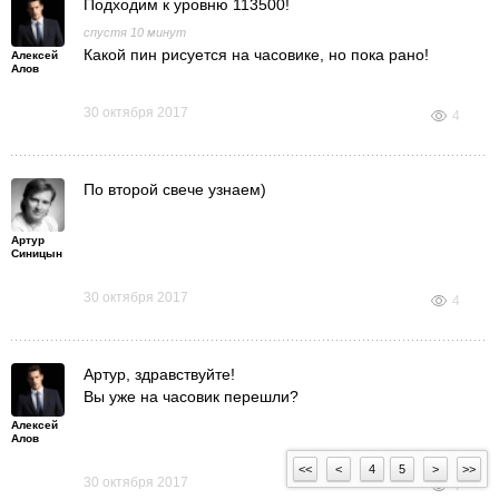
Подходим к уровню 113500!
спустя 10 минут
Какой пин рисуется на часовике, но пока рано!
Алексей
Алов
30 октября 2017
4
По второй свече узнаем)
Артур
Синицын
30 октября 2017
4
Артур, здравствуйте!
Вы уже на часовик перешли?
Алексей
Алов
<<
<
4
5
>
>>
30 октября 2017
4