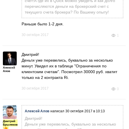
счет!
А где их в Quick можно увидеть и как долго
перечисляются деньги на брокерский счет с
текущего счета брокера? По Вашему опыту!
Раньше было 1-2 дня.
30 октября 2017
1
Дмитрий!
Деньги уже перевелись, буквально за несколько
минут. Увидел их в таблице "Ограничения по
Алексей
Алов
клиентским счетам". Посмотрел 30000 руб. хватит
только на 2 контракта Ri.
30 октября 2017
0
Алексей Алов
написал
30 октября 2017 в 10:13
Дмитрий!
Дмитрий
Деньги уже перевелись, буквально за несколько
Брыляков