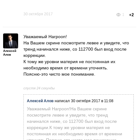
30 октября 2017
1
+2
Уважаемый Harpoon!
На Вашем скрине посмотрите левее и увидите, что
тренд начинался ниже, со 112700 был вход после
Алексей
Алов
коррекции.
К тому же уровни материя не постоянная их
необходимо время от времени уточнять.
Поясню-это чисто мое понимание.
спустя 24 секунды
Алексей Алов
написал
30 октября 2017 в 11:08
Уважаемый Harpoon!На Вашем скрине
посмотрите левее и увидите, что тренд
начинался ниже, со 112700 был вход после
коррекции.К тому же уровни материя не
постоянная их необходимо время от времени