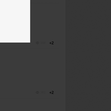
+2
388
+2
361