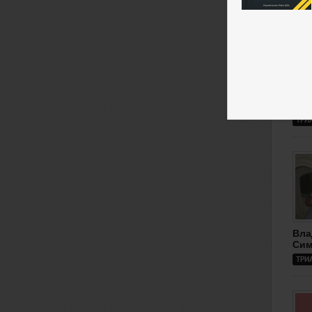
Вла
ТРИ
Вла
Сим
ТРИ