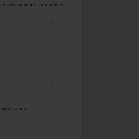
ут разные варианты, подробнее
263
275
оргует Елена.