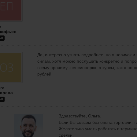
р
кофьев
АЛ
Да, интересно узнать подробнее, но я новичок и 
силам, хотя можно послушать конкретно и попроб
всему прочему -пенсионерка, а курсы, как я пон
рублей.
га
арева
АЛ
Здравствуйте, Ольга.
Если Вы совсем без опыта торговли, то
Желательно уметь работать в термин
сделки.