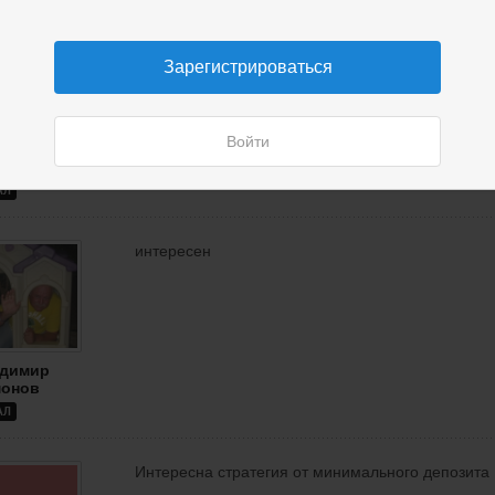
Да
Зарегистрироваться
Войти
д
АЛ
интересен
димир
онов
АЛ
Интересна стратегия от минимального депозита