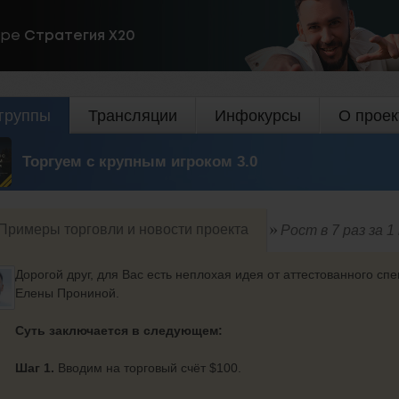
ире
Стратегия Х20
группы
Трансляции
Инфокурсы
О проек
Торгуем с крупным игроком 3.0
Примеры торговли и новости проекта
Рост в 7 раз за 1
Дорогой друг, для Вас есть неплохая идея от аттестованного с
Елены Прониной.
Суть заключается в следующем:
Шаг 1.
Вводим на торговый счёт $100.