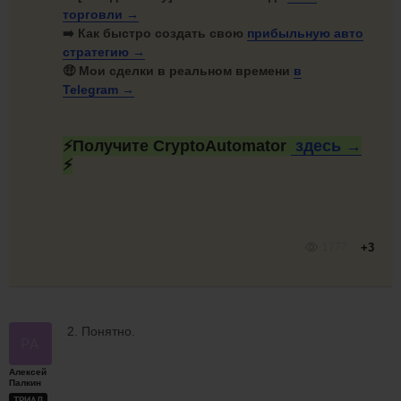
торговли →
➡️ Как быстро создать свою
прибыльную авто
стратегию →
🤑 Мои сделки в реальном времени
в
Telegram →
⚡Получите CryptoAutomator
здесь →
⚡
1777
+3
2. Понятно.
Алексей
Палкин
ТРИАЛ