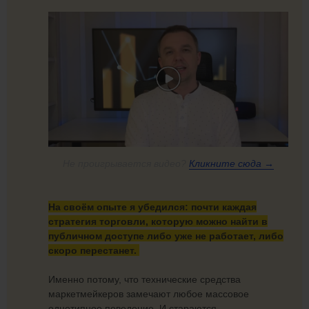
Не проигрывается видео?
Кликните
сюда →
На своём опыте я убедился: почти каждая
стратегия торговли, которую можно найти в
публичном доступе либо уже не работает, либо
скоро перестанет.
Именно потому, что технические средства
маркетмейкеров замечают любое массовое
однотипное поведение. И стараются