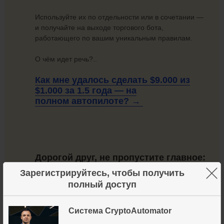
Используйте их по отдельности или в сочетании —
и получайте на выходе торгового бота,
работающего по вашим уникальным правилам.
О чём идет речь?..
Как мне удалось сделать $9.000 из
$1.000 за 1.5 года — на
полном автопилоте? →
Дорогой друг, не пропустите главное:
×
Зарегистрируйтесь, чтобы получить
полный доступ
Система CryptoAutomator