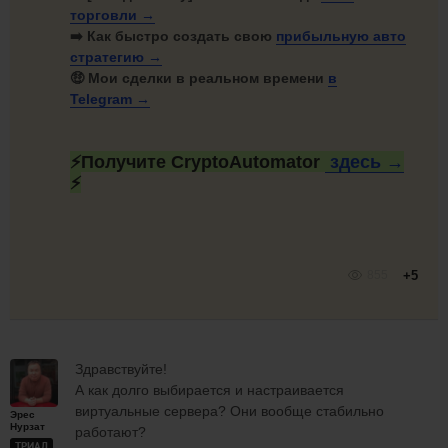
торговли →
➡️ Как быстро создать свою
прибыльную авто
стратегию →
🤑 Мои сделки в реальном времени
в
Telegram →
⚡Получите CryptoAutomator
здесь →
⚡
855
+5
Здравствуйте!
А как долго выбирается и настраивается
виртуальные сервера? Они вообще стабильно
Эрес
Нурзат
работают?
ТРИАЛ