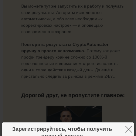
Вы можете тут же запустить их в работу и получать
свои результаты. Алгоритм исполняется
автоматически, а обо всех необходимых
корректировках настроек — я оповещаю
своевременно и заранее.
Повторить результаты CryptoAutomator
вручную просто невозможно.
Потому как даже
профи трейдеру крайне сложно со 100%-й
вовлеченностью и вниманием строго исполнять
одни и те же действия каждый день. Да ещё и
пристально следить за рынком в режиме 24/7...
Дорогой друг, не пропустите главное:
×
Зарегистрируйтесь, чтобы получить
полный доступ