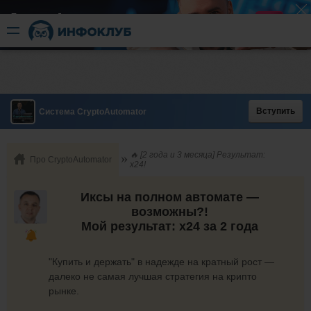
Быстрый разгон
​в короткие сроки
Вступить
Система CryptoAutomator
🔥 [2 года и 3 месяца] Результат:
Про CryptoAutomator
х24!
Иксы на полном автомате —
возможны?!
Мой результат: х24 за 2 года
"Купить и держать" в надежде на кратный рост —
далеко не самая лучшая стратегия на крипто
рынке.