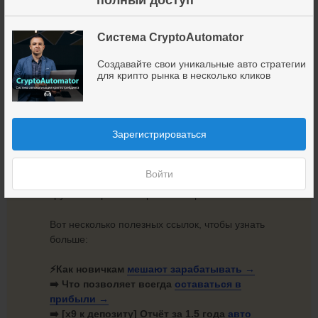
Система CryptoAutomator
Создавайте свои уникальные авто стратегии
для крипто рынка в несколько кликов
CryptoAutomator
— готовый способ войти в мир
автоматического трейдинга с нуля.
Это мощный и удобный конструктор, который
Зарегистрироваться
помогает за несколько кликов создавать 100%
автоматические стратегии для криптовалют.
Войти
А главное, их практически не смогут сломать
крупные игроки и маркетмейкеры!
Вот несколько полезных ссылок, чтобы узнать
больше:
⚡Как новичкам
мешают
зарабатывать →
➡️ Что позволяет всегда
оставаться в
прибыли →
➡️ [х9 к депозиту] Отчёт за 1.5 года
авто