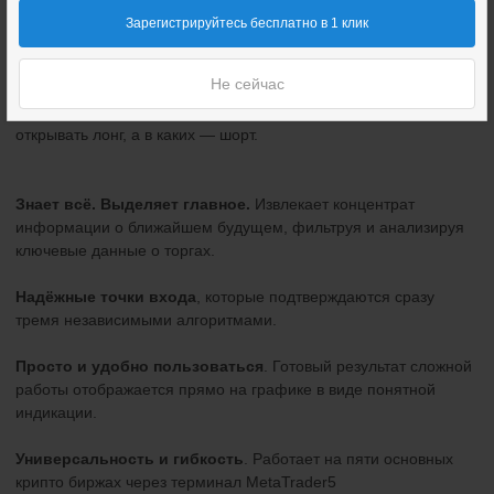
минимум тремя разными алгоритмами.
Зарегистрируйтесь бесплатно в 1 клик
Пользователь получает готовый результат прямо на графике в
Не сейчас
торговом терминале и может быстро принимать решения,
имея перед собой чёткие инструкции: в каких условиях стоит
открывать лонг, а в каких — шорт.
Знает всё. Выделяет главное.
Извлекает концентрат
информации о ближайшем будущем, фильтруя и анализируя
ключевые данные о торгах.
Надёжные точки входа
, которые подтверждаются сразу
тремя независимыми алгоритмами.
Просто и удобно пользоваться
. Готовый результат сложной
работы отображается прямо на графике в виде понятной
индикации.
Универсальность и гибкость
. Работает на пяти основных
крипто биржах через терминал MetaTrader5