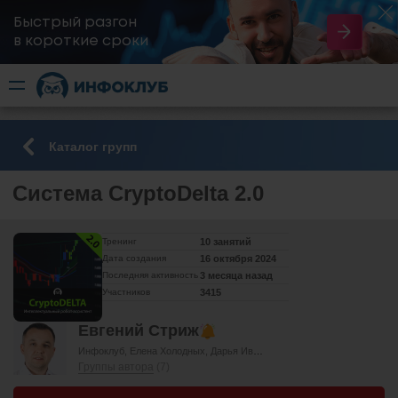
Быстрый разгон
​в короткие сроки
Каталог групп
Система CryptoDelta 2.0
Тренинг
10 занятий
Дата создания
16 октября 2024
Последняя активность
3 месяца назад
Участников
3415
Евгений Стриж
Инфоклуб
Елена Холодных
Дарья Иванова
Елена Мельникова
Группы автора
(7)