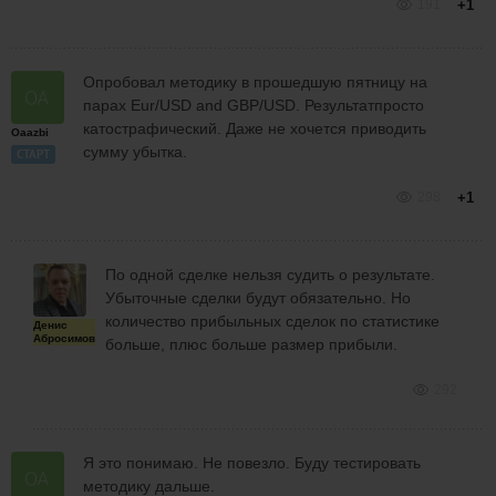
191
+1
Опробовал методику в прошедшую пятницу на
парах Еur/USD and GBP/USD. Результатпросто
катострафический. Даже не хочется приводить
Oaazbi
сумму убытка.
СТАРТ
298
+1
По одной сделке нельзя судить о результате.
Убыточные сделки будут обязательно. Но
количество прибыльных сделок по статистике
Денис
Абросимов
больше, плюс больше размер прибыли.
292
Я это понимаю. Не повезло. Буду тестировать
методику дальше.