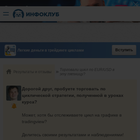
Быстрый разгон
​в короткие сроки
Вступить
Легкие деньги в трейдинге циклами
Торговали цикл по EUR/USD в
Результаты и отзывы
эту пятницу?
Дорогой друг, пробуете торговать по
циклической стратегии, полученной в уроках
курса?
Может, хотя бы отслеживаете цикл на графике в
tradingview?
Делитесь своими результатами и наблюдениями!