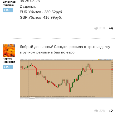
За 25.08.23
Вячеслав
Луценко
2 сделки:
СТАРТ
EUR Убыток - 280,52руб.
GBP Убыток -416,99руб.
310
+4
Добрый день всем! Сегодня решила открыть сделку
в ручном режиме в бай по евро.
Лариса
Новикова
СТАРТ
328
+2