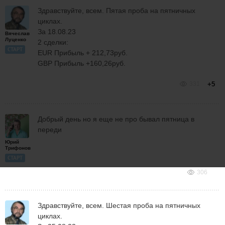
Здравствуйте, всем. Пятая проба на пятничных
циклах.
За 18.08.23
Вячеслав
Луценко
2 сделки:
СТАРТ
EUR Прибыль + 212,73руб.
GBP Прибыль +160,26руб.
331
+5
Добрый день но я еще не про бывал пятница в
переди
Юрий
Трифонов
СТАРТ
306
Здравствуйте, всем. Шестая проба на пятничных
циклах.