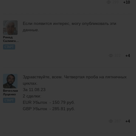
299
+10
Если появится интерес, могу опубликовать эти
данные.
Ринад
Салимгареев
СТАРТ
322
+4
Здравствуйте, всем. Четвертая проба на пятничных
циклах.
За 11.08.23
Вячеслав
Луценко
2 сделки:
СТАРТ
EUR Убыток - 150.79 руб.
GBP Убыток - 285.81 руб.
287
+4