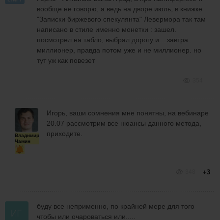
СТАРТ
вообще не говорю, а ведь на дворе июль, в книжке
"Записки биржевого спекулянта" Левермора так там
написано в стиле именно монетки : зашел.
посмотрел на табло, выбрал дорогу и....завтра
миллионер, правда потом уже и не миллионер. но
тут уж как повезет
354
Игорь, ваши сомнения мне понятны, на вебинаре
20.07 рассмотрим все нюансы данного метода,
приходите.
Владимир
Чамин
348
+3
буду все неприменно, по крайней мере для того
чтобы или очароваться или.....