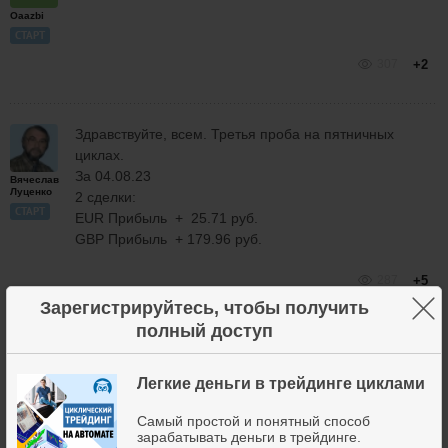
Oaazbi
СТАРТ
307
+2
Здравствуйте, всем. Третья проба на пятничных
циклах.
За 04.08.23
Вячеслав
Луценко
2 сделки:
СТАРТ
EUR Прибыль + 25.71 руб.
GBP Прибыль + 179.96 руб.
287
+5
×
Зарегистрируйтесь, чтобы получить
полный доступ
Вячеслав, хороший результат.
Легкие деньги в трейдинге циклами
Владимир
Чамин
Самый простой и понятный способ
зарабатывать деньги в трейдинге.