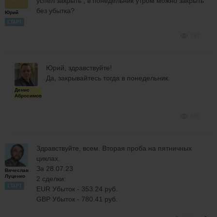
успел закрыть , в понедельник утром можно закрыть
без убытка?
Юрий
СТАРТ
397
Юрий, здравствуйте!
Да, закрывайтесь тогда в понедельник.
Денис
Абросимов
396
Здравствуйте, всем. Вторая проба на пятничных
циклах.
За 28.07.23
Вячеслав
Луценко
2 сделки:
СТАРТ
EUR Убыток - 353.24 руб.
GBP Убыток - 780.41 руб.