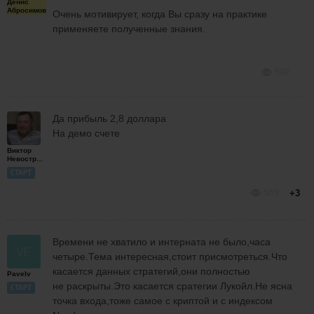
Денис
Абросимов
Очень мотивирует, когда Вы сразу на практике
применяете полученные знания.
592
Да прибыль 2,8 доллара
На демо счете
Виктор
Невоструев
СТАРТ
559
+3
Времени не хватило и интерната не было,часа
четыре.Тема интересная,стоит присмотреться.Что
касается данных стратегий,они полностью
Pavelv
не раскрыты.Это касается сратегии Лукойл.Не ясна
СТАРТ
точка входа,тоже самое с криптой и с индексом