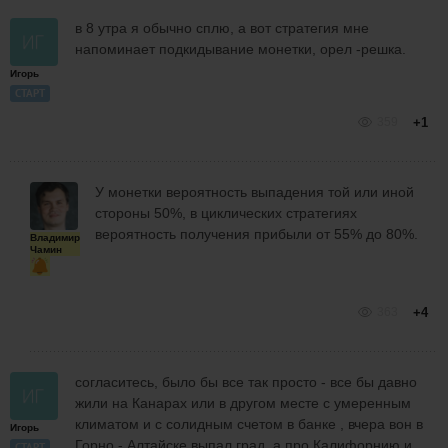
в 8 утра я обычно сплю, а вот стратегия мне
напоминает подкидывание монетки, орел -решка.
Игорь
СТАРТ
359
+1
У монетки вероятность выпадения той или иной
стороны 50%, в циклических стратегиях
вероятность получения прибыли от 55% до 80%.
Владимир
Чамин
363
+4
согласитесь, было бы все так просто - все бы давно
жили на Канарах или в другом месте с умеренным
климатом и с солидным счетом в банке , вчера вон в
Игорь
Горно - Алтайске выпал град, а про Калифорнию и