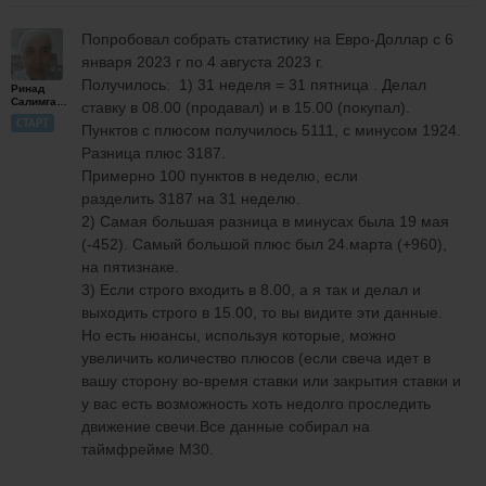
Попробовал собрать статистику на Евро-Доллар с 6
января 2023 г по 4 августа 2023 г.
Получилось: 1) 31 неделя = 31 пятница . Делал
Ринад
Салимгареев
ставку в 08.00 (продавал) и в 15.00 (покупал).
СТАРТ
Пунктов с плюсом получилось 5111, с минусом 1924.
Разница плюс 3187.
Примерно 100 пунктов в неделю, если
разделить 3187 на 31 неделю.
2) Самая большая разница в минусах была 19 мая
(-452). Самый большой плюс был 24.марта (+960),
на пятизнаке.
3) Если строго входить в 8.00, а я так и делал и
выходить строго в 15.00, то вы видите эти данные.
Но есть нюансы, используя которые, можно
увеличить количество плюсов (если свеча идет в
вашу сторону во-время ставки или закрытия ставки и
у вас есть возможность хоть недолго проследить
движение свечи.Все данные собирал на
таймфрейме М30.