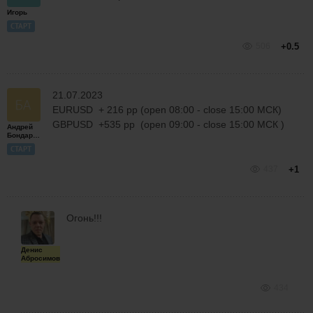
Игорь
СТАРТ
506
+0.5
21.07.2023
EURUSD + 216 pp (open 08:00 - close 15:00 МСК)
GBPUSD +535 pp (open 09:00 - close 15:00 МСК )
Андрей
Бондаренко
СТАРТ
437
+1
Огонь!!!
Денис
Абросимов
434