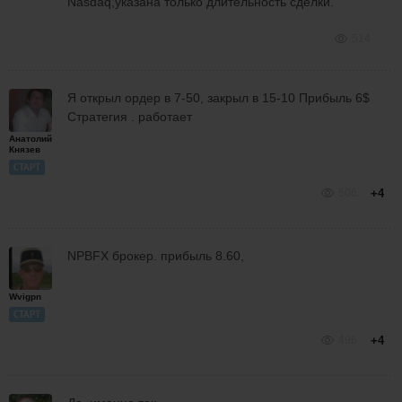
Nasdaq,указана только длительность сделки.
514
Я открыл ордер в 7-50, закрыл в 15-10 Прибыль 6$
Стратегия . работает
Анатолий
Князев
СТАРТ
506
+4
NPBFX брокер. прибыль 8.60,
Wvigpn
СТАРТ
496
+4