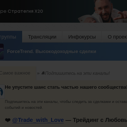
ире
Стратегия Х20
группы
Трансляции
Инфокурсы
О проек
ForceTrend. Высокодоходные сделки
Самое важное
🔔Подпишитесь на эти каналы!
Не упустите шанс стать частью нашего сообщества
Подпишитесь на эти каналы, чтобы следить за сделками и остав
событий и новостей.
❤️
@Trade_with_Love
— Трейдинг с Любов