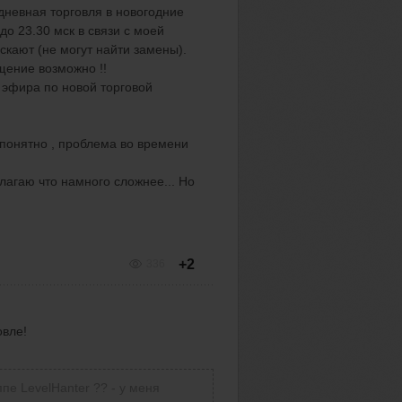
(дневная торговля в новогодние
до 23.30 мск в связи с моей
скают (не могут найти замены).
ение возможно !!
 эфира по новой торговой
 понятно , проблема во времени
лагаю что намного сложнее... Но
+2
336
овле!
ппе LevelHanter ?? - у меня