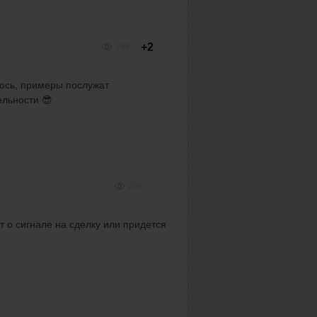
+2
186
еюсь, примеры послужат
ельности 😎
206
 о сигнале на сделку или придется