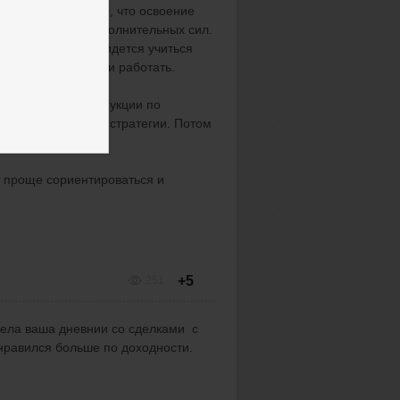
усь, но скажу одно, что освоение
и, внимания и дополнительных сил.
 — с ней тоже придется учиться
читься, ошибаться и работать.
ьным: будут инструкции по
ные и рискованные стратегии. Потом
т проще сориентироваться и
+5
251
ела ваша дневнии со сделками с
онравился больше по доходности.