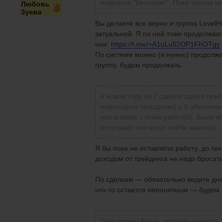
подписка "Безлемит". Пока торгую н
Любовь
Зуева
Вы делаете все верно и группа LevelH
актуальной. Я по ней тоже продолжаю 
они:
https://t.me/+A1uLu52OP1FhOTgy
По системе можно (и нужно) продолжа
группу, будем продолжать.
в новом году из 7 сделок одна в при
новогодние праздники) а 6 убыточные
мск в связи с моей работой). Были м
отпускают (не могут найти замены).
Я бы пока не оставляла работу, до тех
доходом от трейдинга не надо бросать
По сделкам — обязательно ведите дне
что-то остается непонятным — будем 
Обе группы Ваши, поэтому надеюсь 