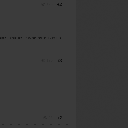
+2
126
овля ведется самостоятельно по
+3
130
+2
52