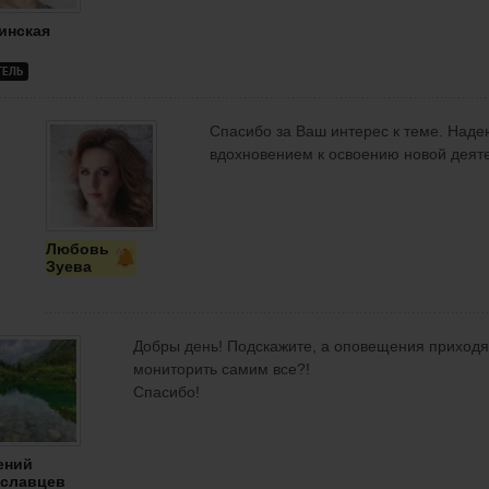
инская
ТЕЛЬ
Спасибо за Ваш интерес к теме. Над
вдохновением к освоению новой деят
Любовь
Зуева
Добры день! Подскажите, а оповещения приходят
мониторить самим все?!
Спасибо!
ений
славцев