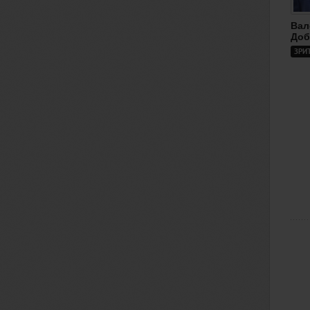
Вал
До
ЗРИ