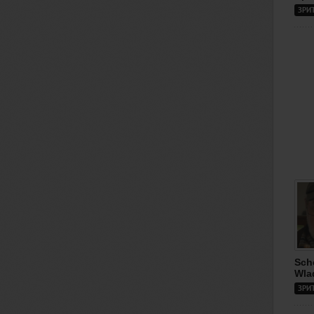
ЗРИ
Sch
Wla
ЗРИ