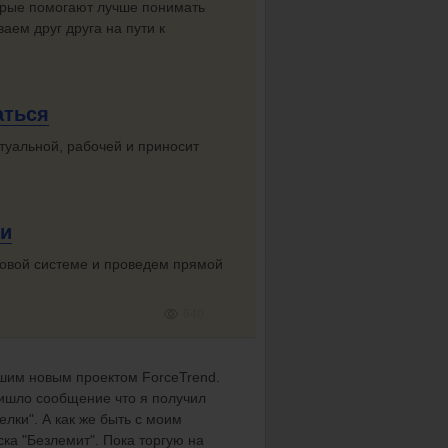
орые помогают лучше понимать
аем друг друга на пути к
аться
ктуальной, рабочей и приносит
ми
говой системе и проведем прямой
640
ашим новым проектом ForceTrend.
ришло сообщение что я получил
елки". А как же быть с моим
ска "Безлемит". Пока торгую на