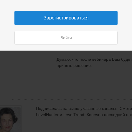
Со своей стороны советовать не возьм
любого нового дела потребует времен
Новая система не является волшебной
Зарегистрироваться
взаимодействовать, практиковаться, у
Процесс обучения будет последовател
Войти
системе, торговый план, консерватив
будет мастер-группа на 3 месяца.
Думаю, что после вебинара Вам буде
принять решение.
Подписалась на выше указанные каналы. Смотр
LevelHunter и LevelTrend. Конечно последний п