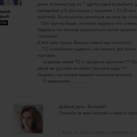
демо. в новом году из 7 сделок одна в прибыле 
праздники) а 6 убыточные ( торговли с 21.00 мск 
ерий
брый
работой). Были мысли уволиться но пока не отпу
ТЕЛЬ
Обе группы Ваши, поэтому надеюсь что совмещ
Надеюсь что многое проясниться после прямого
стратегии.
И всё таки прошу Вашего совета как поступить :
- ТС LevelHanter надеюсь что освоил, всё было
торговли
- а какова новая ТС в процессе изучения ?? По
какой же русский не любит быстрой езды ??
Надеюсь на лучший вариант решения вопроса.
С уважением ..............
Добрый день, Валерий!
Спасибо за ваш интерес к теме и торг
А как же быть с моим участием в гру