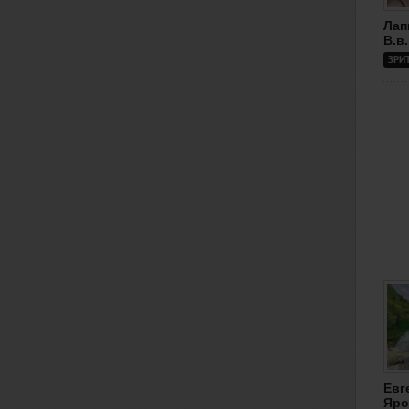
Лап
В.в.
ЗРИ
Евг
Яро