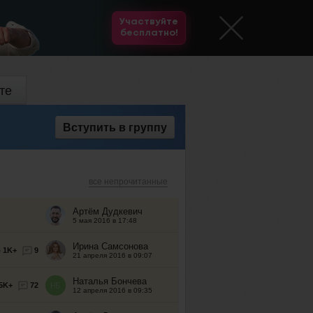
Участвуйте
бесплатно!
те
Вступить
в группу
все непрочитанные
Артём Дудкевич
5 мая 2016 в 17:48
Ирина Самсонова
1K+
9
21 апреля 2016 в 09:07
Наталья Бончева
5K+
72
12 апреля 2016 в 09:35