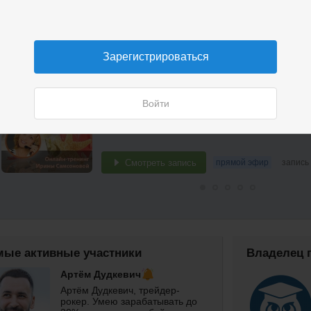
Ближайшие трансляции
Зарегистрироваться
Финансовый коучинг. Занятие 4
Войти
Групповой финансовый коучинг Ирины Самсонов
Смотреть запись
прямой эфир
запись
мые активные участники
Владелец 
Артём Дудкевич
Артём Дудкевич, трейдер-
рокер. Умею зарабатывать до