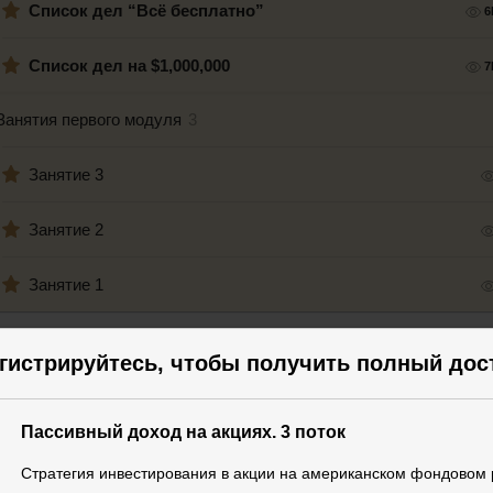
Список дел “Всё бесплатно”
6
Список дел на $1,000,000
7
Занятия первого модуля
3
Занятие 3
Занятие 2
Занятие 1
гистрируйтесь, чтобы получить полный дос
Библиотека
Ваши ПОДАРКИ
1
Пассивный доход на акциях. 3 поток
Стратегия инвестирования в акции на американском фондовом
Комплект подарков №1