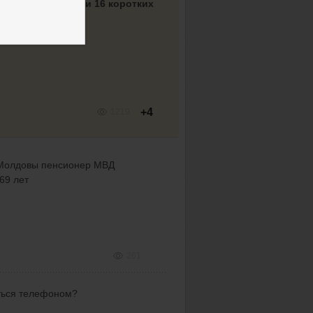
с $1000 за 4 дня и 16 коротких
+4
1219
з Молдовы пенсионер МВД
69 лет
261
ться телефоном?