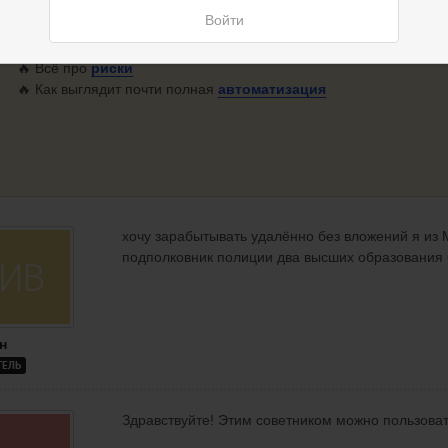
🔥
Записи моей торговли
, без монтажа и «украшательств»:
плю
Войти
сделок
🔥 Видео:
как
пользоваться системой
ForexScalper
🔥 Всё про
риски
🔥 Как выглядит почти полная
автоматизация
хочу зарабытывать удалённо без вложений я и
подполковник полиции два высших образования 
н
ТЕЛЬ
Здравствуйте! Этим советником можно пользова