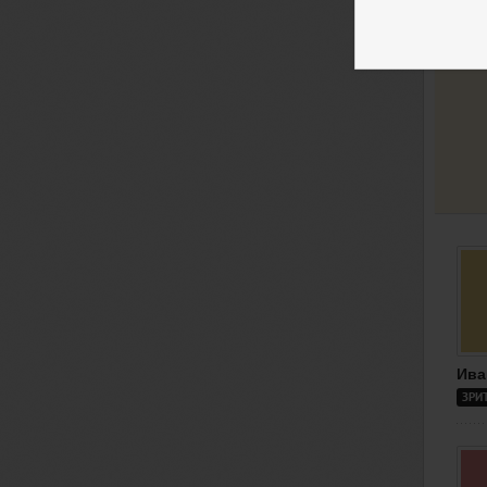
Ива
ЗРИ