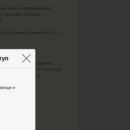
ает легко и автоматически
кто не может поймать
м.
 10-15 минут и приносят по 1-
ов» за
4,5 месяца
.
×
туп
рипты
. У легальных форекс-
тывают и уплачивают налоги на
дом/выводом средств...
 проще и
Scalper →