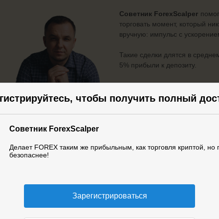
Советник ForexScalper
помог
торговать момент, который ни
вручную: импульс с ускорение
Такие сделки длятся в среднем
5% прибыли к депозиту.
Мой личный пример:
8 «икс
гистрируйтесь, чтобы получить полный дос
Всё это — намного проще к
дилеров, которые сами рассчи
прибыль. И без проблем с вво
Советник ForexScalper
Делает FOREX таким же прибыльным, как торговля криптой, но
безопаснее!
👉
Узнать больше про
Forex
А ещё — рекомендую:
Зарегистрироваться