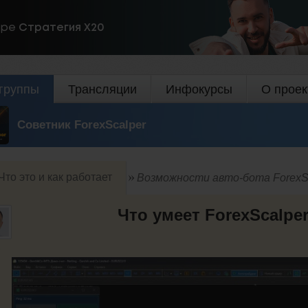
ире
Стратегия Х20
группы
Трансляции
Инфокурсы
О проек
Советник ForexScalper
Что это и как работает
Возможности авто-бота Forex
Что умеет ForexScalpe