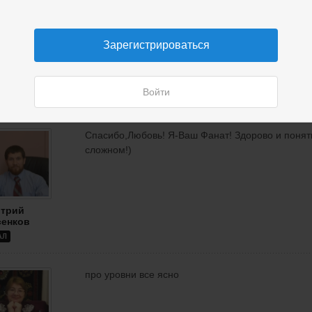
PDF
1.2 Mb
Зарегистрироваться
03-002(уровни)
16:55, 31 марта 2021
Войти
Спасибо,Любовь! Я-Ваш Фанат! Здорово и понят
сложном!)
трий
енков
АЛ
про уровни все ясно