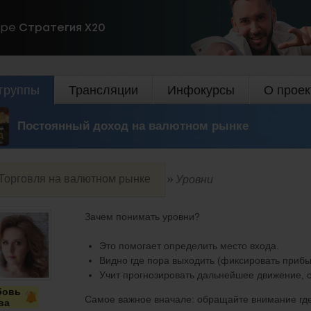
ире
Стратегия Х20
группы
Трансляции
Инфокурсы
О проек
Постоянный доход на валютном рынке
Торговля на валютном рынке
Уровни
Зачем понимать уровни?
Это помогает определить место входа.
Видно где пора выходить (фиксировать прибы
Учит прогнозировать дальнейшее движение, 
бовь
Самое важное вначале: обращайте внимание гд
ва