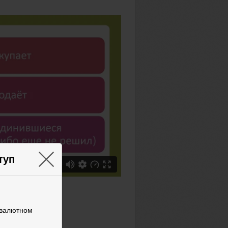
×
туп
 валютном