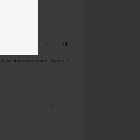
+1
575
но излагаете материал. Просто о
463