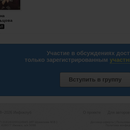
на
ьцова
АЛ
Участие в обсуждениях дос
только зарегистрированным
участн
Вступить в группу
08−2026
Инфоклуб
О проекте
Для авторов
 316183200118945 (ИП Шумилова М.В.)
Договор-оферта
|
Пользова
, 426077 Ижевск, а/я 5098
Политика конфид