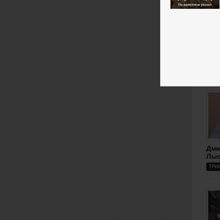
Дми
Лыс
ТРИ