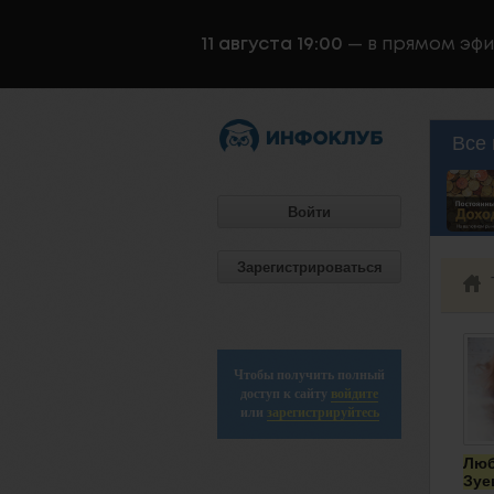
11 августа 19:00
— в прямом эф
Все 
Войти
Зарегистрироваться
Чтобы получить полный
доступ к сайту
войдите
или
зарегистрируйтесь
Лю
Зуе