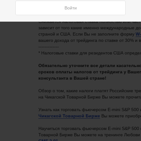
специальную форму
W-8
для налоговых нерезид
Войти
подтвердить Ваше
право на использование сниж
иностранцу.
Снижается налоговая ставка полностью или част
зависит от того какие именно международные д
страной и США. Если Вы не заполните форму
W
вашего дохода от трейдинга по ставке от 30% и 
-------------
* Налоговые ставки для резидентов США опред
Обязательно уточните все детали касательн
сроков оплаты налогов от трейдинга у Ваше
консультанта в Вашей стране!
Обзор о том, какие налоги платят Российские т
на Чикагской Товарной Бирже Вы можете прочит
Узнать как торговать фьючерсом E-mini S&P 500 
Чикагской Товарной Бирже
Вы можете
приобр
Научиться торговать фьючерсом E-mini S&P 500 и
Товарной Бирже Вы можете на тренинге Любови