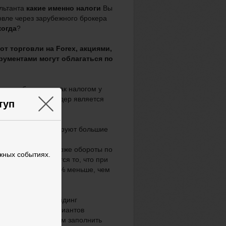
ультанта
какие именно налоги
Вы
овле через зарубежного брокера
когда
?
т торговли на Forex, акциями,
рументами могут облагаться по
гут облагаться как налогом у
×
ране в которой трейдер является
туп
егуляторы
стимулируют большие
улярность других.
гской Товарной Бирже обороты по
жных событиях.
и акциями является то, что при
трейдеры США на 5% меньше, чем
иков в США, а трейдинг
ется одним из вариантов
окер предложил Вам заполнить