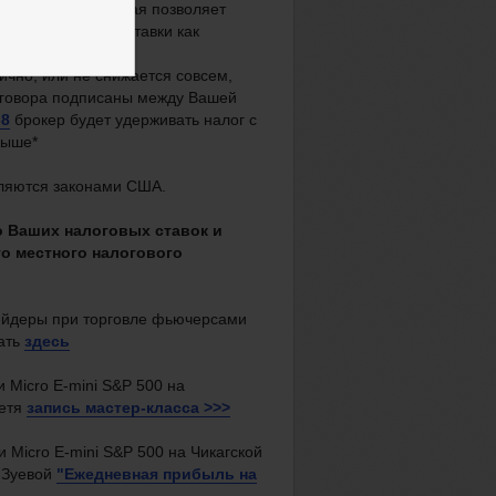
ентов США, которая позволяет
енной налоговой ставки как
ично, или не снижается совсем,
оговора подписаны между Вашей
-8
брокер будет удерживать налог с
выше*
еляются законами США.
о Ваших налоговых ставок и
го местного налогового
рейдеры при торговле фьючерсами
ать
здесь
и Micro E-mini S&P 500 на
етя
запись мастер-класса >>>
 Micro E-mini S&P 500 на Чикагской
 Зуевой
"Ежедневная прибыль на