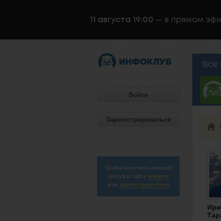
11 августа 19:00
— в прямом эф
Все 
Войти
Зарегистрироваться
Чтобы получить полный
доступ к сайту
войдите
или
зарегистрируйтесь
Ири
Тар