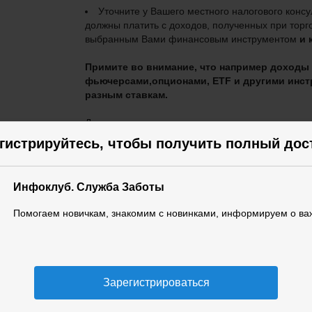
Уточните у Вашего местного налогового конс
должны платить с доходов, полученных при торг
выбранным Вами финансовым инструментом
и 
Примите во внимание, что например доходы о
фьючерсами,опционами, ETF и другими инст
разным ставкам.
Доходы по дивидендам на акции одновременно мо
источника (в стране эмитента акции), так и в ст
гистрируйтесь, чтобы получить полный дос
налоговым резидентом.
Разными налоговыми ставками национальные р
Инфоклуб. Служба Заботы
обороты по
одним видам торговли и
снижают поп
Яркий пример: одной из причин, почему на Чика
Помогаем новичкам, знакомим с новинками, информируем о ва
торгам фьючерсами выше, чем при торговле ETF 
торговле фьючерсами налоги, которые платят 
при торговле ETF.
Если Вы получаете финансовый доход от источн
Зарегистрироваться
американскими акциями, фьючерсами и пр. явля
получения таких доходов проверьте, что Ваш бр