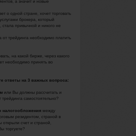
ентов, а значит и новые
ет о одной стране, хочет торговать
 услугами брокера, который
, стала привычной и никого не
а от трейдинга необходимо платить
ть, на какой бирже, через какого
чет необходимо принять во
е ответы на 3 важных вопроса:
ом
или Вы должны рассчитать и
т трейдинга самостоятельно?
го налогообложения
между
логовым резидентом, страной в
 открыли счет и страной,
Вы торгуете?