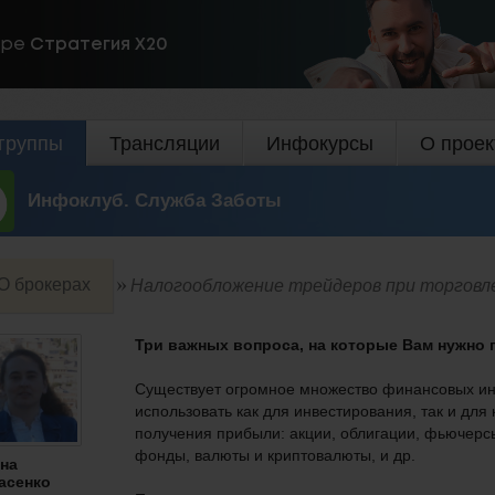
ире
Стратегия Х20
группы
Трансляции
Инфокурсы
О проек
Инфоклуб. Служба Заботы
О брокерах
Налогообложение трейдеров при торговле
Три важных вопроса, на которые Вам нужно 
Существует огромное множество финансовых ин
использовать как для инвестирования, так и для
получения прибыли: акции, облигации, фьючерс
фонды, валюты и криптовалюты, и др.
на
асенко