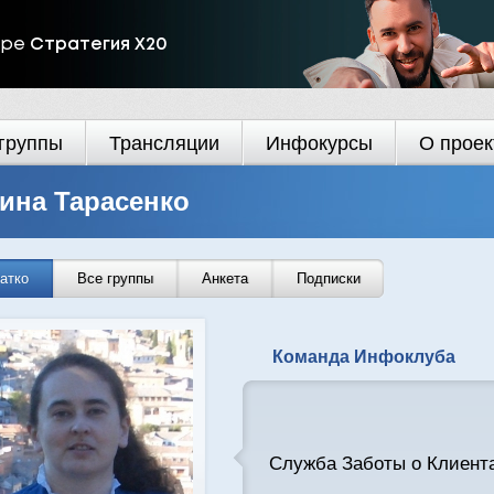
ире
Стратегия Х20
группы
Трансляции
Инфокурсы
О проек
ина Тарасенко
атко
Все группы
Анкета
Подписки
Команда Инфоклуба
Служба Заботы о Клиент