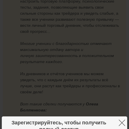
настроить торговую платформу, психологические
тесты, задания, позволяющие выявить свои
сильные стороны как трейдера и увидеть слабые, а
также все ученики развивают полезную привычку —
вести личный торговый дневник, чтобы отслеживать
свой прогресс...
Многие ученики с благодарностью отмечают
максимальную отдачу автора и
личную
заинтересованность в положительном
результате каждого.
Из дневников и отчётов учеников мы можем
увидеть, что с каждым днём их результаты всё
лучше, они растут как трейдеры и профессионалы в
своём деле!
Вот такие сделки получаются у
Олега
Болтенкова:
×
Зарегистрируйтесь, чтобы получить
+ 200$