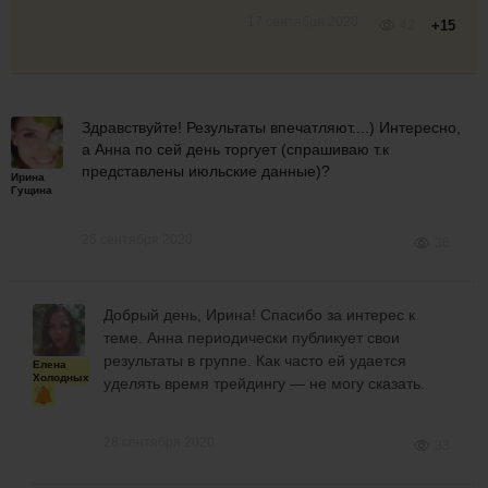
17 сентября 2020
42
+15
Здравствуйте! Результаты впечатляют....) Интересно,
а Анна по сей день торгует (спрашиваю т.к
представлены июльские данные)?
Ирина
Гущина
25 сентября 2020
36
Добрый день, Ирина! Спасибо за интерес к
теме. Анна периодически публикует свои
результаты в группе. Как часто ей удается
Елена
Холодных
уделять время трейдингу — не могу сказать.
28 сентября 2020
33