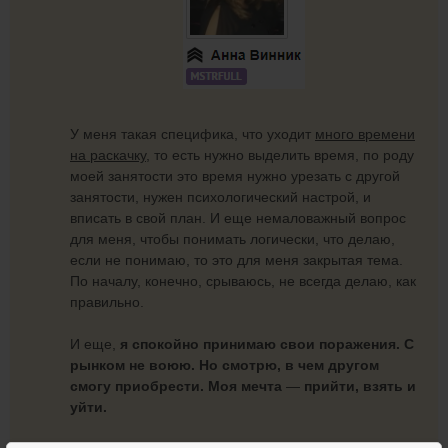
У меня такая специфика, что уходит
много времени
на раскачку,
то есть нужно выделить время, по роду
моей занятости это время нужно урезать с другой
занятости, нужен психологический настрой, и
вписать в свой план. И еще немаловажный вопрос
для меня, чтобы понимать логически, что делаю,
если не понимаю, то это для меня закрытая тема.
По началу, конечно, срываюсь, не всегда делаю, как
правильно.
И еще,
я спокойно принимаю свои поражения. С
рынком не воюю. Но смотрю, в чем другом
смогу приобрести. Моя мечта
—
прийти, взять и
уйти.