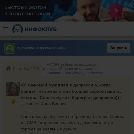
Быстрый разгон
​в короткие сроки
Вступить
Инфоклуб. Служба Заботы
+47,5% за день на реальном
Сентябрь 2020
счете! Я с рынком не воюю, но
смотрю, в чем могу приобрести.
«У знакомой муж впал в депрессию, когда
увидел, что жена стала больше зарабатывать,
чем он... Своего мужа я берегу от депрессии))»
—
пишет Анна Винник.
Анна прошла обучение по тренингу Евгения Стрижа
по CME, потренировалась на демо-счете и уже
торгует на реальные деньги.