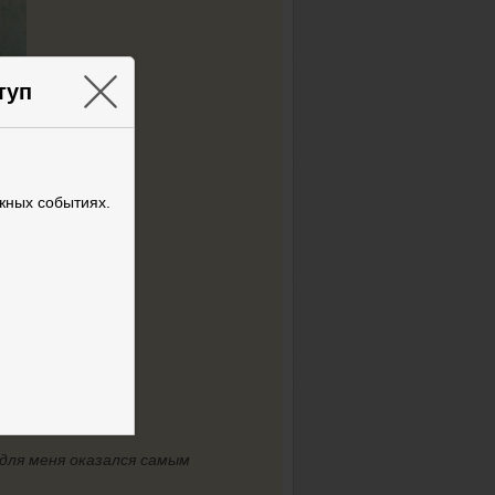
×
туп
жных событиях.
для меня оказался самым