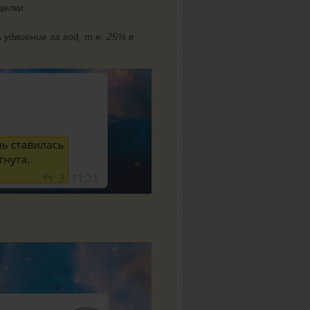
делки:
 удвоение за год, т.е. 25% в