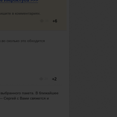
пе
Инфоклуба >>>
Пишите в комментариях.
+6
38
.во сколько это обходится
+2
26
т выбранного пакета. В ближайшее
 Сергей с Вами свяжется и