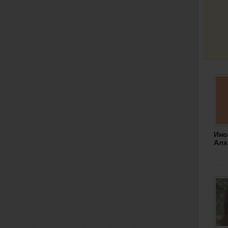
Инс
Алх