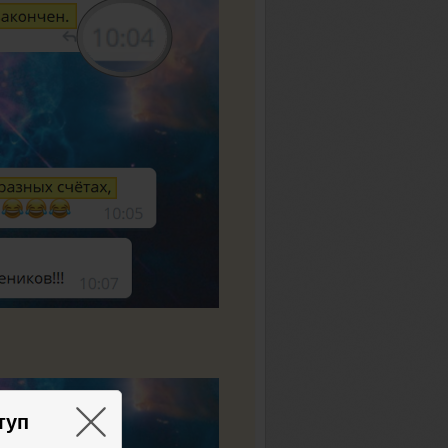
×
туп