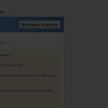
те
Вступить
в группу
ен...»
рамм?
ет каждое утро.
какой режим выбирает в советнике,
 можно заниматься своими делами.