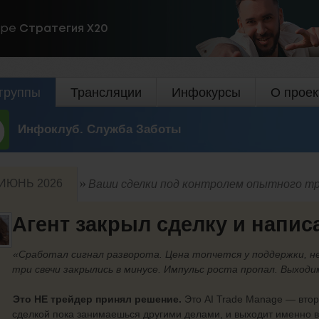
ире
Стратегия Х20
группы
Трансляции
Инфокурсы
О проек
Инфоклуб. Служба Заботы
ИЮНЬ 2026
Ваши сделки под контролем опытного тр
Агент закрыл сделку и написа
«Сработал сигнал разворота. Цена топчется у поддержки, н
три свечи закрылись в минусе. Импульс роста пропал. Выход
Это НЕ трейдер принял решение.
Это AI Trade Manage — второ
сделкой пока занимаешься другими делами, и выходит именно в