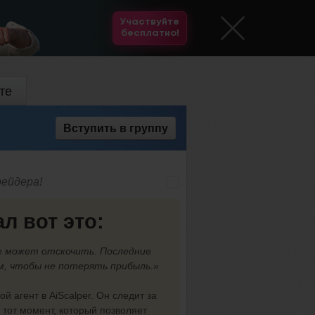
Участвуйте
бесплатно!
те
Вступить
в группу
ейдера!
л вот это:
е может отскочить. Последние
им, чтобы не потерять прибыль.»
й агент в AiScalper. Он следит за
 тот момент, который позволяет