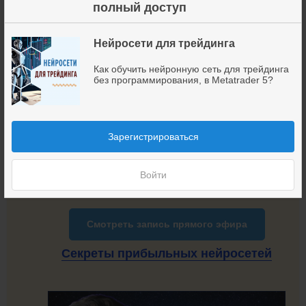
×
вопросов:
полный доступ
Секреты обучения нейронных сетей, которые
Нейросети для трейдинга
действительно приносят прибыль.
Как получать максимальную прибыль с помощью
Как обучить нейронную сеть для трейдинга
портфеля нейросетей?
без программирования, в Metatrader 5?
Как автоматически корректировать работу
нейронных сетей в реальном времени?
Реальные кейсы: Какие алгоритмы нейронных
сетей лучше всего работают в трейдинге?
Зарегистрироваться
Как настроить автоматический контроль рисков и
прибыли?
Войти
Кликните на кнопку и включайте запись:
Смотреть запись
прямого эфира
Секреты
прибыльных нейросетей