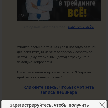
Не проигрывается видео?
Кликните сюда
Узнайте больше о том, как раз и навсегда закрыть
для себя каждый из этих вопросов и создать по-
настоящему стабильный доход в трейдинге с
помощью нейросетей.
Смотрите запись прямого эфира "Секреты
прибыльных нейросетей".
Кликните здесь, чтобы смотреть
запись вебинара
Зарегистрируйтесь, чтобы получить
Что Вас ждет в записи, помимо уже озвученных