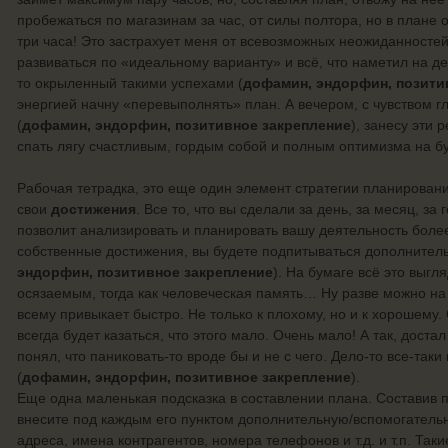
пробежаться по магазинам за час, от силы полтора, но в плане 
три часа! Это застрахует меня от всевозможных неожиданностей
развиваться по «идеальному варианту» и всё, что наметил на де
то окрыленный такими успехами (
дофамин, эндорфин, позити
энергией начну «перевыполнять» план. А вечером, с чувством 
(
дофамин, эндорфин, позитивное закрепление
), занесу эти 
спать лягу счастливым, гордым собой и полным оптимизма на б
Рабочая тетрадка, это еще один элемент стратегии планирования
свои
достижения
. Все то, что вы сделали за день, за месяц, за
позволит анализировать и планировать вашу деятельность более 
собственные достижения, вы будете подпитываться дополнитель
эндорфин, позитивное закрепление
). На бумаге всё это выгл
осязаемым, тогда как человеческая память… Ну разве можно на
всему привыкает быстро. Не только к плохому, но и к хорошему.
всегда будет казаться, что этого мало. Очень мало! А так, доста
понял, что паниковать-то вроде бы и не с чего. Дело-то все-таки
(
дофамин, эндорфин, позитивное закрепление
).
Еще одна маленькая подсказка в составлении плана. Составив п
внесите под каждым его пунктом дополнительную/вспомогатель
адреса, имена контрагентов, номера телефонов и т.д. и т.п. Так