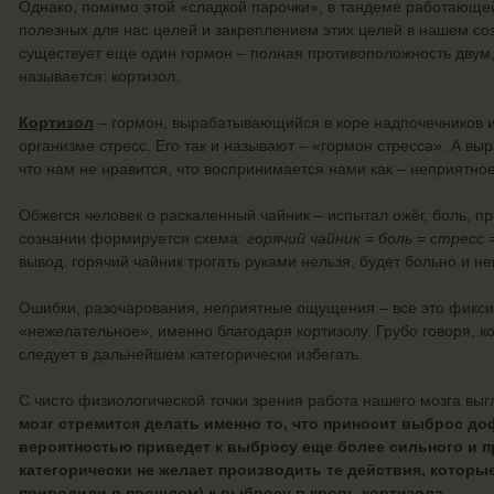
Однако, помимо этой «сладкой парочки», в тандеме работающе
полезных для нас целей и закреплением этих целей в нашем со
существует еще один гормон – полная противоположность двум
называется: кортизол.
Кортизол
– гормон, вырабатывающийся в коре надпочечников 
организме стресс. Его так и называют – «гормон стресса». А выр
что нам не нравится, что воспринимается нами как – неприятно
Обжегся человек о раскаленный чайник – испытал ожёг, боль, п
сознании формируется схема:
горячий чайник = боль = стресс
вывод: горячий чайник трогать руками нельзя, будет больно и н
Ошибки, разочарования, неприятные ощущения – все это фикси
«нежелательное», именно благодаря кортизолу. Грубо говоря, ко
следует в дальнейшем категорически избегать.
С чисто физиологической точки зрения работа нашего мозга в
мозг стремится делать именно то, что приносит выброс д
вероятностью приведет к выбросу еще более сильного и п
категорически не желает производить те действия, которые
приводили в прошлом) к выбросу в кровь кортизола
.