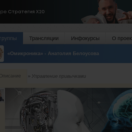
ире
Стратегия Х20
группы
Трансляции
Инфокурсы
О проек
«Омикроника» - Анатолия Белоусова
Описание
Управление привычками