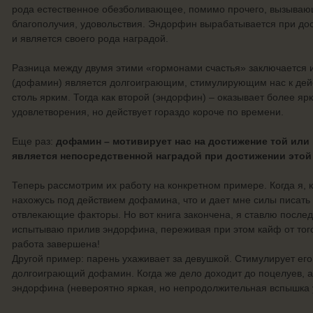
рода естественное обезболивающее, помимо прочего, вызываю
благополучия, удовольствия. Эндорфин вырабатывается при до
и является своего рода наградой.
Разница между двумя этими «гормонами счастья» заключается и
(дофамин) является долгоиграющим, стимулирующим нас к дейс
столь ярким. Тогда как второй (эндорфин) – оказывает более я
удовлетворения, но действует гораздо короче по времени.
Еще раз:
дофамин – мотивирует нас на достижение той или 
является непосредственной наградой при достижении этой
Теперь рассмотрим их работу на конкретном примере. Когда я, к
нахожусь под действием дофамина, что и дает мне силы писать т
отвлекающие факторы. Но вот книга закончена, я ставлю послед
испытываю прилив эндорфина, переживая при этом кайф от того,
работа завершена!
Другой пример: парень ухаживает за девушкой. Стимулирует его
долгоиграющий дофамин. Когда же дело доходит до поцелуев, а 
эндорфина (невероятно яркая, но непродолжительная вспышка 