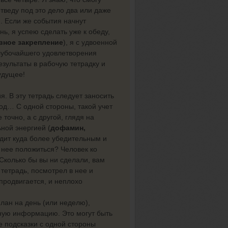
отведу под это дело два или даже
. Если же события начнут
нь, я успею сделать уже к обеду,
вное закрепление
), я с удвоенной
глубочайшего удовлетворения
результаты в рабочую тетрадку и
удущее!
. В эту тетрадь следует заносить
 год… С одной стороны, такой учет
точно, а с другой, глядя на
ной энергией (
дофамин,
ядит куда более убедительным и
 нее положиться? Человек ко
 Сколько бы вы ни сделали, вам
л тетрадь, посмотрел в нее и
 продвигается, и неплохо
лан на день (или неделю),
ную информацию. Это могут быть
ие подсказки с одной стороны