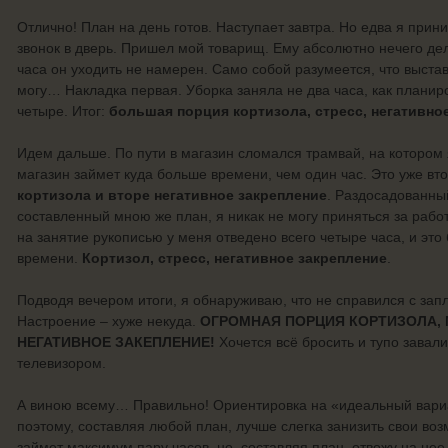
Отлично! План на день готов. Наступает завтра. Но едва я прини
звонок в дверь. Пришел мой товарищ. Ему абсолютно нечего дел
часа он уходить не намерен. Само собой разумеется, что выстави
могу… Накладка первая. Уборка заняла не два часа, как планиро
четыре. Итог:
большая порция кортизола, стресс, негативно
Идем дальше. По пути в магазин сломался трамвай, на котором я 
магазин займет куда больше времени, чем один час. Это уже вт
кортизола и вторе негативное закрепление
. Раздосадованный
составленный мною же план, я никак не могу приняться за работ
на занятие рукописью у меня отведено всего четыре часа, и это
времени.
Кортизол, стресс, негативное закрепление
.
Подводя вечером итоги, я обнаруживаю, что не справился с за
Настроение – хуже некуда.
ОГРОМНАЯ ПОРЦИЯ КОРТИЗОЛА, 
НЕГАТИВНОЕ ЗАКЕПЛЕНИЕ!
Хочется всё бросить и тупо завал
телевизором.
А виною всему… Правильно! Ориентировка на «идеальный вари
поэтому, составляя любой план, лучше слегка занизить свои воз
займет максимум пару часов, но, составляя план, отвожу на нее 