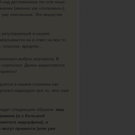
й над достижением тех или иных
знании (именно как «полезных»),
, уже описанным. Это вещество
и регулирующий в нашем
абатывается он в ответ на все то,
е, опасное, вредное…
роизошел выброс кортизола. В
 = кортизол
. Далее закрепляется
еприятно!
руется в нашем сознании как
ртизол маркирует все то, чего нам
ыглядит следующим образом:
наш
офамина (и с большой
риятого эндорфина), и
 могут привести (или уже