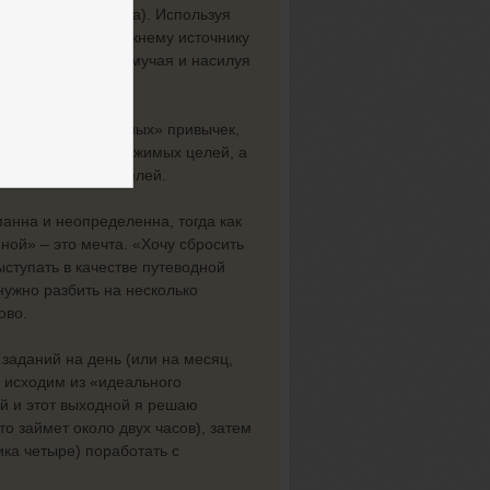
х порций кортизола). Используя
ие вернуться к прежнему источнику
ать себя стрессу, мучая и насилуя
выработки «полезных» привычек,
ых, четких и достижимых целей, а
достижения этих целей.
анна и неопределенна, тогда как
йной» – это мечта. «Хочу сбросить
ыступать в качестве путеводной
нужно разбить на несколько
ово.
 заданий на день (или на месяц,
о исходим из «идеального
ой и этот выходной я решаю
о займет около двух часов), затем
ика четыре) поработать с