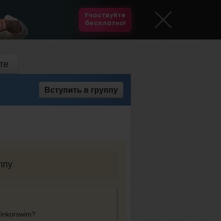
Участвуйте
бесплатно!
те
Вступить
в группу
ппу
Tinkorswim?