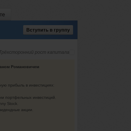
те
Вступить
в группу
Трёхсторонний рост капитала
маном Романовичем
ную прибыль в инвестициях:
гии портфельных инвестиций.
ny Stock.
видендные акции.