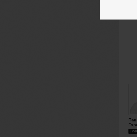
Гор
ТРИ
Пав
Гор
ТРИ