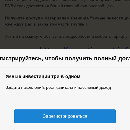
РАЗЫ срок достижения Вашей главной финансовой цели.
Получите доступ к материалам тренинга "Умные инвестиции
уже ждут Вас в закрытой части группы!
Жмите на ссылку, чтобы узнать подробности и выбрать тариф уч
https://smartinvest.info
гистрируйтесь, чтобы получить полный дос
Умные инвестиции три-в-одном
Защита накоплений, рост капитала и пассивный доход
А можно как-то получить запись трансляции на Y
будет доступна для скачивания?
Зарегистрироваться
ел