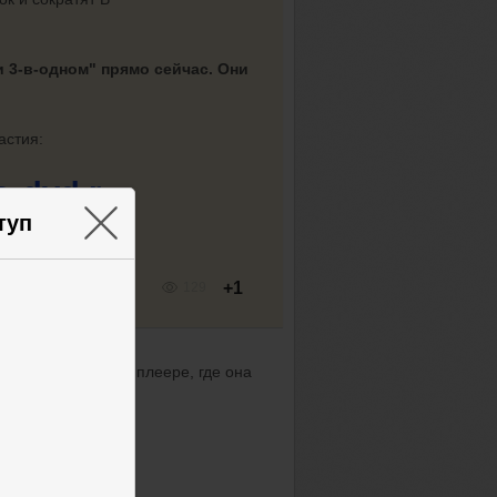
 3-в-одном" прямо сейчас. Они
астия:
-dvd.r...
×
туп
+1
129
outube или другом плеере, где она