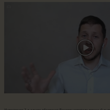
Инвестиции 3-в-одном обеспечат Вашему капиталу мощный рыво