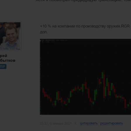
рей
бытков
ТЕР