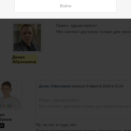
бунов
Войти
АЛ
Павел, здравствуйте!
Нет, контент доступен только для про
Денис
Абросимов
Денис Абросимов
написал
8 августа 2020 в 15:24
Павел, здравствуйте!
Нет, контент доступен только для просмотра в
ел
бунов
Ну, на нет и суда нет.
АЛ
Хотя я посмотрел предыдущую трансляцию, тож