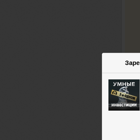
Заре
Пав