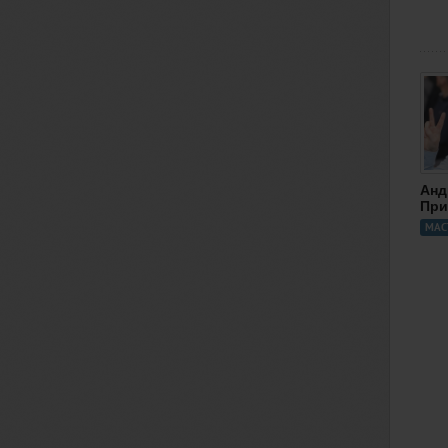
Анд
При
МАС