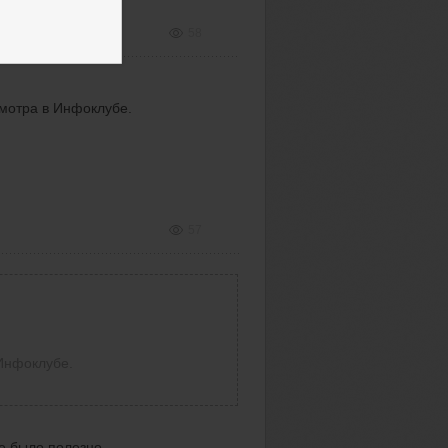
58
смотра в Инфоклубе.
57
 Инфоклубе.
е было полезно.