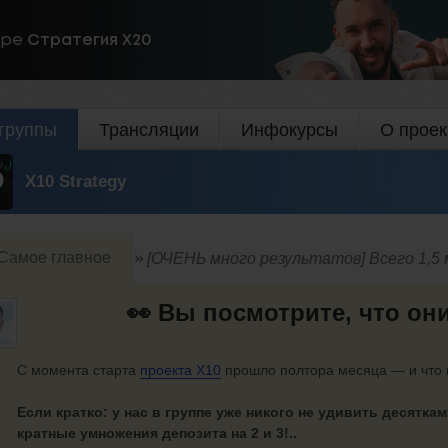
ире
Стратегия Х20
группы
Трансляции
Инфокурсы
О проек
X10 Strategy
Самое главное
[ОЧЕНЬ много результатов] Всего 1,5 
👀 Вы посмотрите, что они
С момента старта
проекта X10
прошло полтора месяца — и что 
Если кратко: у нас в группе уже никого не удивить десятка
кратные умножения депозита на 2 и 3!..