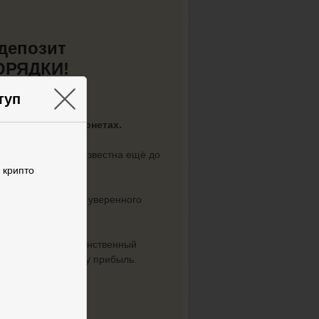
 депозит
ПОРЯДКИ!
×
туп
ика заработка на
лярных крипто монетах.
ультат.
Прибыль известна ещё до
 крипто
х действий
, а для уверенного
монет, где Вы — единственный
о не отбирает Вашу прибыль.
с: