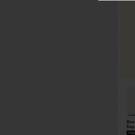
Вик
Бар
УЧА