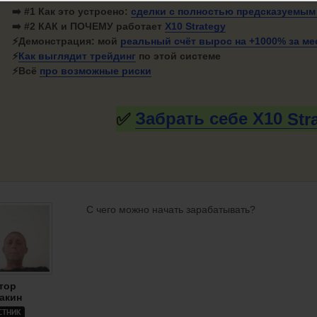
➡️ #1
Как это устроено:
сделки с полностью
предсказуемым
➡️ #2 КАК и ПОЧЕМУ работает
X10 Strategy
⚡
Демонстрация: мой
реальный счёт вырос на +1000%
за ме
⚡
Как
выглядит трейдинг
по этой системе
⚡Всё
про
возможные риски
✅
Забрать себе X10
Str
С чего можно начать зарабатывать?
тор
акин
СТНИК