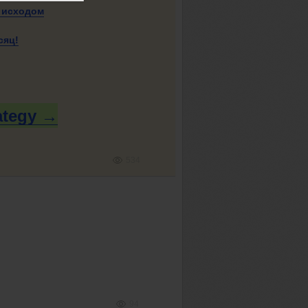
 исходом
сяц!
ategy →
534
94