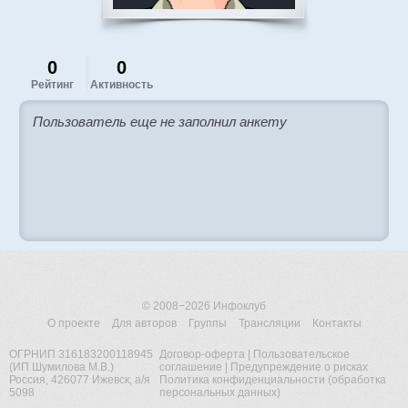
0
0
Рейтинг
Активность
Пользователь еще не заполнил анкету
© 2008−2026
Инфоклуб
О проекте
Для авторов
Группы
Трансляции
Контакты
ОГРНИП 316183200118945
Договор-оферта
|
Пользовательское
(ИП Шумилова М.В.)
соглашение
|
Предупреждение о рисках
Россия, 426077 Ижевск, а/я
Политика конфиденциальности (обработка
5098
персональных данных)