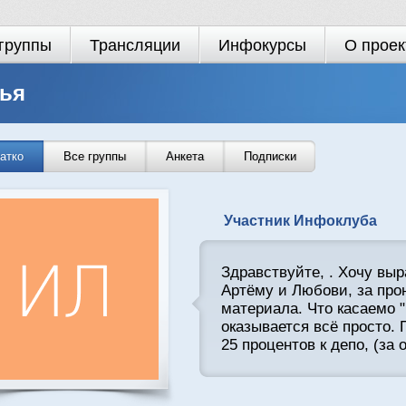
группы
Трансляции
Инфокурсы
О проек
ья
атко
Все группы
Анкета
Подписки
Участник Инфоклуба
Здравствуйте, . Хочу вы
Артёму и Любови, за про
материала. Что касаемо "
оказывается всё просто.
25 процентов к депо, (за 