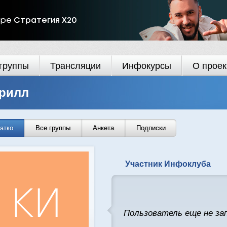
ире
Стратегия Х20
группы
Трансляции
Инфокурсы
О проек
рилл
атко
Все группы
Анкета
Подписки
Участник Инфоклуба
Пользователь еще не за