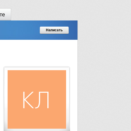
те
Написать
.................