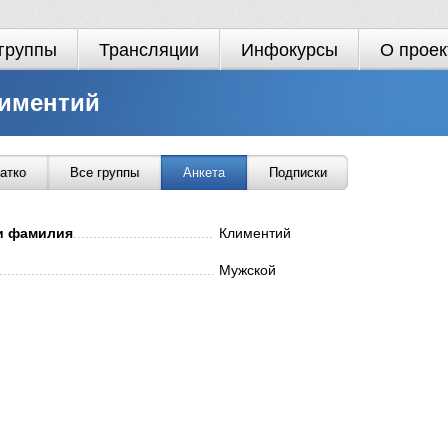
группы
Трансляции
Инфокурсы
О проек
иментий
атко
Все группы
Анкета
Подписки
и фамилия
.............................................................................................
Климентий
............................................................................................................
Мужской