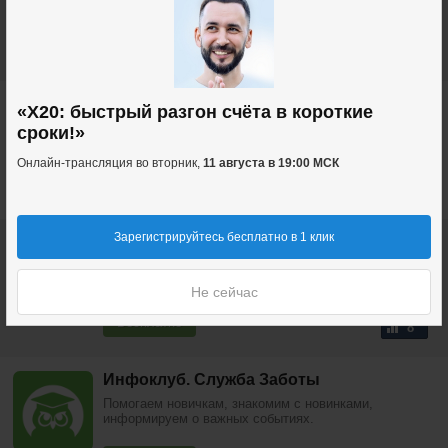
Заботы о Клиентах.
10 000 руб.
6
Прибыльный Price Action
«X20: быстрый разгон счёта в короткие
Стабильно прибыльный трейдинг без суеты. 1 минута
сроки!»
на анализ каждый день!
Онлайн-трансляция во вторник,
11 августа в 19:00 МСК
Бесплатно
20
Зарегистрируйтесь бесплатно в 1 клик
Академия FORTS 5.0
Кратчайший путь к стабильной прибыли на
Москвоской бирже от +20% в месяц
Не сейчас
Бесплатно
8
Инфоклуб. Служба Заботы
Помогаем новичкам, знакомим с новинками,
информируем о важных событиях.