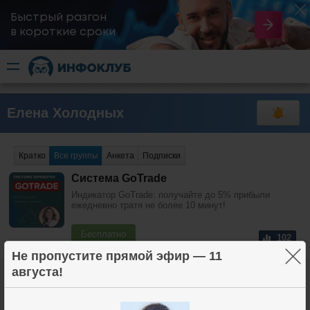
Быстрый разгон
​в короткие сроки
Елена Холодных
Кратко
Все группы
Анкета
Подписки
Система GoTrade
Индикатор GoTrade: получайте до 5% прибыли
ежедневно тратя не более 10 минут!
Бесплатно
102
×
Не пропустите прямой эфир — 11
августа!
Технические моменты открытия
счета
Помощь в открытии счета «под ключ» от Службы