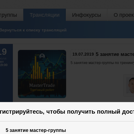
группы
Трансляции
Инфокурсы
О проек
Вернуться к списку трансляций
19
5 занятие маст
19.07.2019
юля
пт
5 занятие мастер-группы по тренин
19:00
Участвовать
гистрируйтесь, чтобы получить полный дос
93
34
5 занятие мастер-группы
93