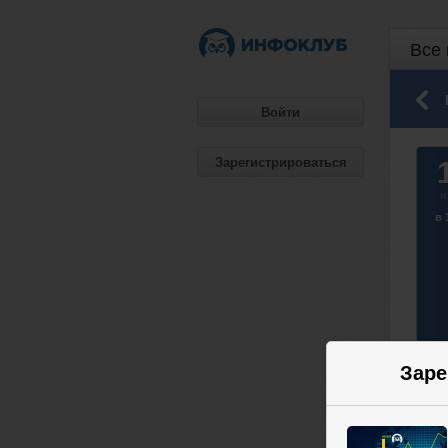
Все 
Войти
Зарегистрироваться
и
в 
Заре