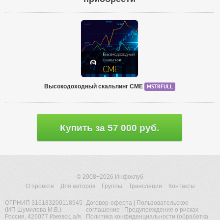
Высокодоходный скальпинг СМЕ
MSTRFULL
Купить за 57 000 руб.
© 2008−2026
Инфоклуб
О проекте
Для авторов
Группы
Трансляции
Контакты
ОГРНИП 316183200118945
Договор-оферта
|
Пользовательское
(ИП Шумилова М.В.)
соглашение
|
Предупреждение о рисках
Россия, 426077 Ижевск, а/я
Политика конфиденциальности (обработка