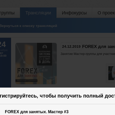
группы
Трансляции
Инфокурсы
О проек
Вернуться к списку трансляций
24
FOREX для зан
24.12.2019
кабря
вт
Занятие Мастер-группы для участни
19:00
Участвовать
гистрируйтесь, чтобы получить полный дос
83
22
FOREX для занятых. Мастер #3
97