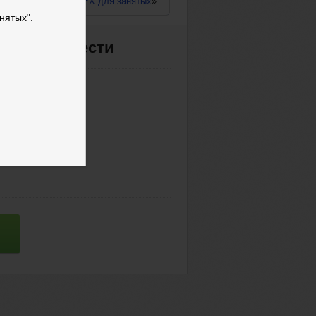
Группа
«
FOREX для занятых
»
нятых".
имо приобрести