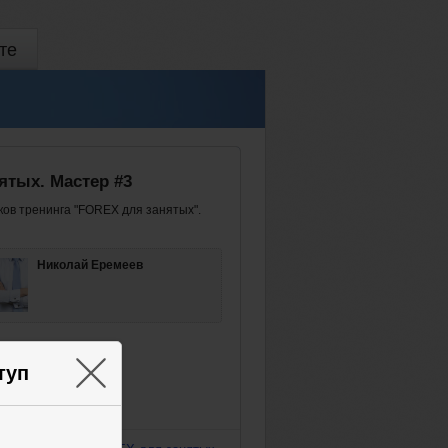
те
ятых. Мастер #3
ков тренинга "FOREX для занятых".
Николай Еремеев
×
туп