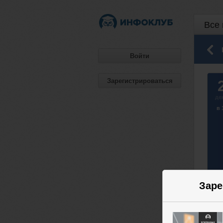
Все 
Войти
Зарегистрироваться
де
в 
Заре