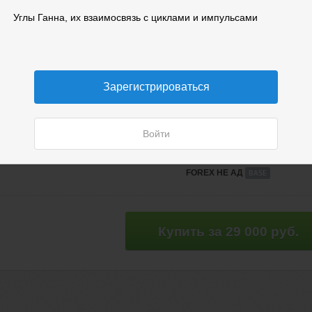
Прямой эфир
Углы Ганна, их взаимосвязь с циклами и импульсами
Для участия в трансляции необход
Зарегистрироваться
Войти
FOREX НЕ АД
BASE
Купить за 29 000 руб.