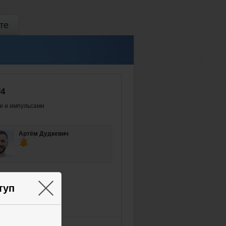
те
#4
ми и импульсами
Артём Дудкевич
×
туп