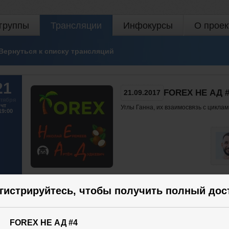
группы
Трансляции
Инфокурсы
О проек
Вернуться к списку трансляций
21
FOREX НЕ АД 
21.09.2017
тября
чт
Углы Ганна, их взаимосвязь с цикла
19:00
Участвовать
гистрируйтесь, чтобы получить полный дос
123
30
FOREX НЕ АД #4
144