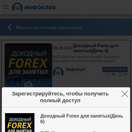
Вернуться к списку трансляций
Доходный Forex для
08.09.2016
занятых(День 6)
ВИП: Шестое занятие онлайн-тренинга
"Доходный Forex для занятых людей".
Инфоклуб
Прямой эфир
29
27
×
Зарегистрируйтесь, чтобы получить
полный доступ
Участвовать
33
Доходный Forex для занятых(День
6)
Для получения доступа выберите любой
(один) из продуктов