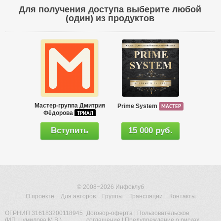
Для получения доступа выберите любой
(один) из продуктов
Мастер-группа Дмитрия
Prime System
МАСТЕР
Фёдорова
ТРИАЛ
Вступить
15 000 руб.
© 2008−2026
Инфоклуб
О проекте
Для авторов
Группы
Трансляции
Контакты
ОГРНИП 316183200118945
Договор-оферта
|
Пользовательское
(ИП Шумилова М.В.)
соглашение
|
Предупреждение о рисках